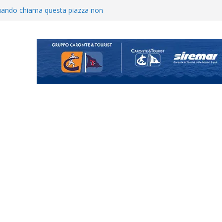
o il ritiro di Cascia: intensità e
uando chiama questa piazza non
a Serie D»
ina Tourè è un nuovo
ato il caso sul contratto del
 l’ACR Messina
900 – Il calendario ’26/’27