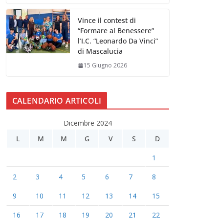
Vince il contest di
“Formare al Benessere”
l’I.C. “Leonardo Da Vinci”
di Mascalucia
15 Giugno 2026
CALENDARIO ARTICOLI
Dicembre 2024
L
M
M
G
V
S
D
1
2
3
4
5
6
7
8
9
10
11
12
13
14
15
16
17
18
19
20
21
22