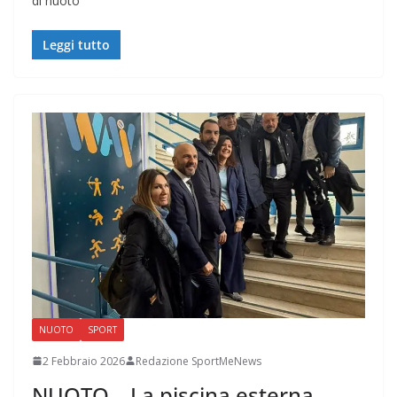
di nuoto
Leggi tutto
NUOTO
SPORT
2 Febbraio 2026
Redazione SportMeNews
NUOTO – La piscina esterna