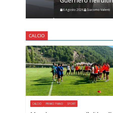
Guerriero nell’ultima stagio
6 Agosto 2026
Giacomo Valenti
CALCIO
CALCIO
PRIMO PIANO
SPORT