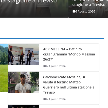
ne a Treviso
ma non chi 
stagione a Treviso
5 Agosto 2026
Marco
6 Agosto 2026
ACR MESSINA – Definito
organigramma “Mondo Messina
26/27”
6 Agosto 2026
Calciomercato Messina, si
valuta il terzino Matteo
Guerriero nell’ultima stagione a
Treviso
6 Agosto 2026