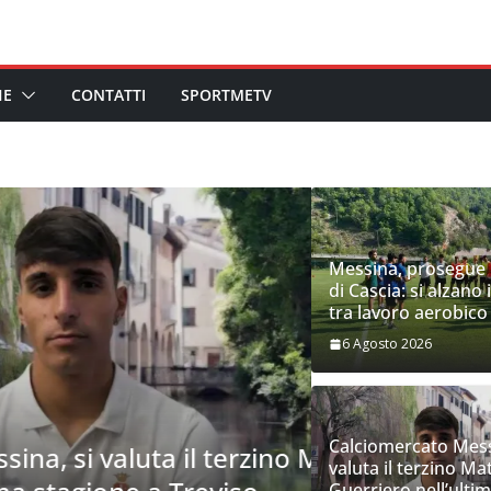
HE
CONTATTI
SPORTMETV
Messina, prosegue il
di Cascia: si alzano i
tra lavoro aerobico 
6 Agosto 2026
PRIMO PIANO
CALCIO | Il 
Calciomercato Mess
luta il terzino Matteo
Messina. “L
valuta il terzino Ma
Guerriero nell’ulti