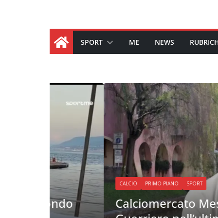
SPORT
ME
NEWS
RUBRIC
CALCIO
PRIMO PIANO
SPORT
ondo
Calciomercato Messina, si va