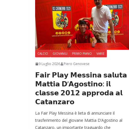
CALCIO
GIOVANILI
PRIMO PIANO
VARIE
9 Luglio 2026
Piero Genovese
𝗙𝗮𝗶𝗿 𝗣𝗹𝗮𝘆 𝗠𝗲𝘀𝘀𝗶𝗻𝗮 𝘀𝗮𝗹𝘂𝘁𝗮
𝗠𝗮𝘁𝘁𝗶𝗮 𝗗’𝗔𝗴𝗼𝘀𝘁𝗶𝗻𝗼: 𝗶𝗹
𝗰𝗹𝗮𝘀𝘀𝗲 𝟮𝟬𝟭𝟮 𝗮𝗽𝗽𝗿𝗼𝗱𝗮 𝗮𝗹
𝗖𝗮𝘁𝗮𝗻𝘇𝗮𝗿𝗼
La Fair Play Messina è lieta di annunciare il
trasferimento del giovane Mattia D’Agostino al
Catanzaro, un importante traguardo che