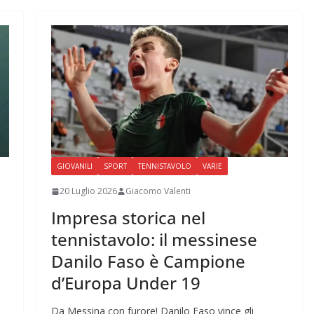
GIOVANILI
SPORT
TENNISTAVOLO
VARIE
20 Luglio 2026
Giacomo Valenti
Impresa storica nel
tennistavolo: il messinese
Danilo Faso è Campione
d’Europa Under 19
Da Messina con furore! Danilo Faso vince gli