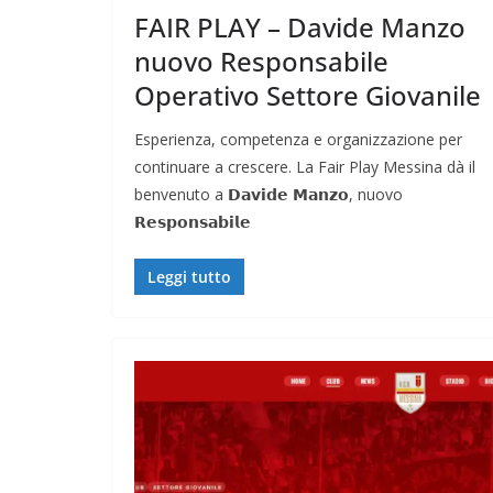
FAIR PLAY – Davide Manzo
nuovo Responsabile
Operativo Settore Giovanile
Esperienza, competenza e organizzazione per
continuare a crescere. La Fair Play Messina dà il
benvenuto a 𝗗𝗮𝘃𝗶𝗱𝗲 𝗠𝗮𝗻𝘇𝗼, nuovo
𝗥𝗲𝘀𝗽𝗼𝗻𝘀𝗮𝗯𝗶𝗹𝗲
Leggi tutto