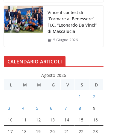
Vince il contest di
“Formare al Benessere”
l’I.C. “Leonardo Da Vinci”
di Mascalucia
15 Giugno 2026
CALENDARIO ARTICOLI
Agosto 2026
L
M
M
G
V
S
D
1
2
3
4
5
6
7
8
9
10
11
12
13
14
15
16
17
18
19
20
21
22
23