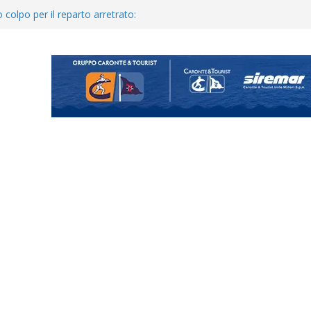
ina Tourè è un nuovo
 colpo per il reparto arretrato:
e Coco
posizione del girone I
o il ritiro di Cascia: intensità e
uando chiama questa piazza non
a Serie D»