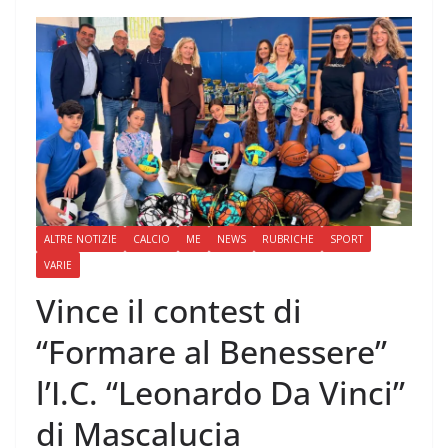
ALTRE NOTIZIE
CALCIO
ME
NEWS
RUBRICHE
SPORT
VARIE
Vince il contest di
“Formare al Benessere”
l’I.C. “Leonardo Da Vinci”
di Mascalucia