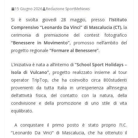
15 Giugno 2026
Redazione SportMeNews
Si è svolta giovedì 28 maggio, presso
l’Istituto
Comprensivo “Leonardo Da Vinci” di Mascalucia
(CT)
,
la
cerimonia di
premiazione
del contest fotografico
“Benessere in Movimento”
, promoss
o nell’ambito
del
progetto regionale
“Formare al Benessere”
.
L’iniziativa è nata a
all’interno di
“School Sport
Holidays
–
Isola di Vulcano”
, progetto realizzato insieme a
l tour
operator
TripTop
,
che ha coinvolto
circa 800
studenti
provenienti da tutta Italia
in un’esperienza all’insegna
dell’attività fisica, del contatto con la natura, della
condivisione e della promozione di uno stile di vita
equilibrato.
A conquistare il primo posto è stato proprio l’I.C.
“Leonardo Da Vinci” di Mascalucia, che ha ottenuto il