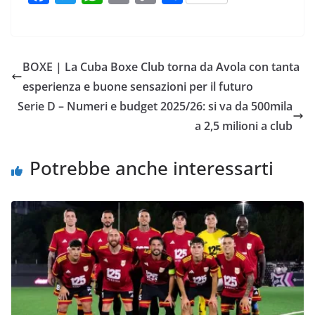
a
w
h
m
o
o
c
i
a
a
p
n
e
t
t
i
y
d
BOXE | La Cuba Boxe Club torna da Avola con tanta
b
t
s
l
L
i
esperienza e buone sensazioni per il futuro
o
e
A
i
v
Serie D – Numeri e budget 2025/26: si va da 500mila
o
r
p
n
i
a 2,5 milioni a club
k
p
k
d
i
Potrebbe anche interessarti