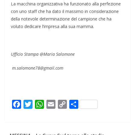
La macchina organizzativa ha funzionato alla perfezione
con uno staff che ha dato il massimo in considerazione
della notevole determinazione del campione che ha
voluto dedicare l’impresa alla sua mamma.
Ufficio Stampa @Maria Salomone
m.salomone78@gmail.com
F
T
W
E
C
C
a
w
h
m
o
o
c
i
a
a
p
n
e
t
t
i
y
d