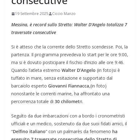
consecutive
19 Settembre 2025
Ciccio Manzo
Messina, è record sullo Stretto: Walter D’Angelo totalizza 7
traversate consecutive
Si è atteso che la corrente dello Stretto scendesse. Poi, la
partenza. Il programma prevedeva lo start per le ore 9:00,
ma si è dovuto posticipare il fischio d’inizio alle ore 9:46.
Quando l’atleta estremo
Walter D’Angelo
(in foto)si è
tuffato in mare, senza esitazione e supportato dal
barcaiolo esperto
Giovanni Fiannacca
,(in foto)
nonostante le correnti marine, ha affrontato una
percorrenza totale di
30 chilomet
ri.
Seguìto da due imbarcazioni con a bordo i cronometristi
ufficiali e un medico, sostenuto da due suoi fidati amici, il
“
Delfino italiano
” con un palmarès da fenomeno
ha
eseguito 7 traversate consecutive dello Stretto di