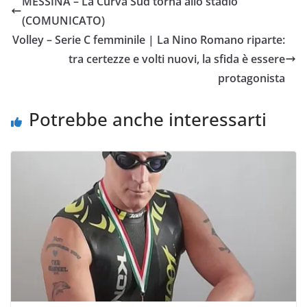
MESSINA – La Curva Sud torna allo stadio
b
t
s
l
L
i
(COMUNICATO)
o
e
A
i
v
Volley – Serie C femminile | La Nino Romano riparte:
o
r
p
n
i
tra certezze e volti nuovi, la sfida è essere
k
p
k
d
protagonista
i
Potrebbe anche interessarti