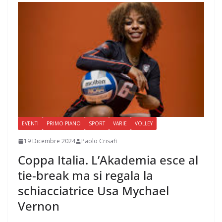
EVENTI
PRIMO PIANO
SPORT
VARIE
VOLLEY
19 Dicembre 2024
Paolo Crisafi
Coppa Italia. L’Akademia esce al
tie-break ma si regala la
schiacciatrice Usa Mychael
Vernon