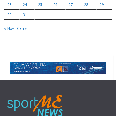
23
24
25
26
27
28
29
30
31
« Nov
Gen »