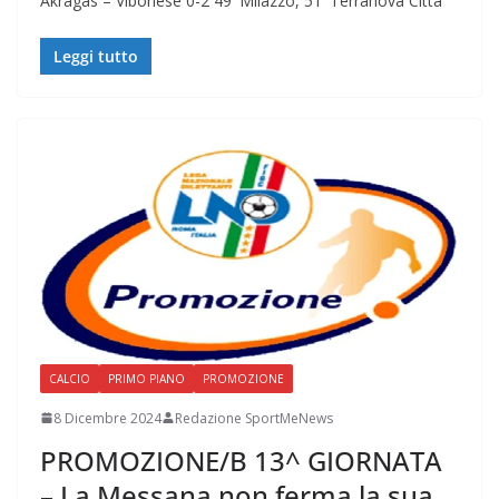
Akragas – Vibonese 0-2 49′ Milazzo, 51′ Terranova Città
Leggi tutto
CALCIO
PRIMO PIANO
PROMOZIONE
8 Dicembre 2024
Redazione SportMeNews
PROMOZIONE/B 13^ GIORNATA
– La Messana non ferma la sua