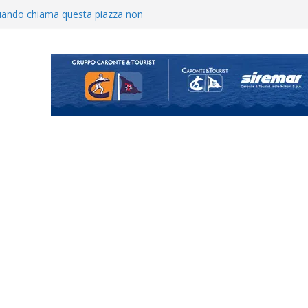
o il ritiro di Cascia: intensità e
uando chiama questa piazza non
a Serie D»
ina Tourè è un nuovo
ato il caso sul contratto del
 l’ACR Messina
900 – Il calendario ’26/’27