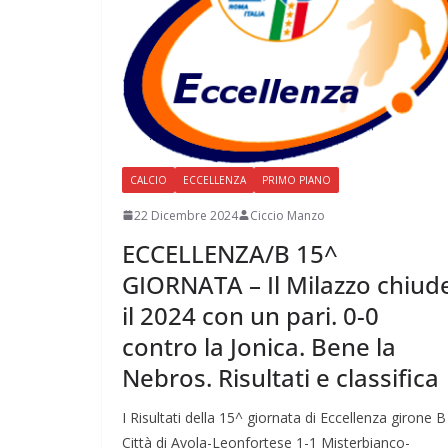
CALCIO
ECCELLENZA
PRIMO PIANO
22 Dicembre 2024
Ciccio Manzo
ECCELLENZA/B 15^
GIORNATA – Il Milazzo chiud
il 2024 con un pari. 0-0
contro la Jonica. Bene la
Nebros. Risultati e classifica
I Risultati della 15^ giornata di Eccellenza girone 
Città di Avola-Leonfortese 1-1 Misterbianco-