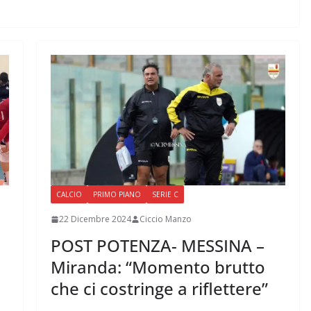
CALCIO
PRIMO PIANO
SERIE C
22 Dicembre 2024
Ciccio Manzo
POST POTENZA- MESSINA –
Miranda: “Momento brutto
che ci costringe a riflettere”