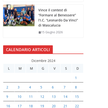
Vince il contest di
“Formare al Benessere”
l’I.C. “Leonardo Da Vinci”
di Mascalucia
15 Giugno 2026
CALENDARIO ARTICOLI
Dicembre 2024
L
M
M
G
V
S
D
1
2
3
4
5
6
7
8
9
10
11
12
13
14
15
16
17
18
19
20
21
22