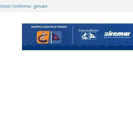
opical Coriano. Speranze al
orrisi non molla: “Pronti a
hool conferma i giovani
i
 annuncia il brasiliano Vinicius
enta il progetto Messina. “La
ochiamo ma non chi siamo”
Vi.So.D.: bocciato il Fasano,
essina e Kamarat restano in