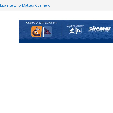
uta il terzino Matteo Guerriero
enta il progetto Messina. “La
ochiamo ma non chi siamo”
Vi.So.D.: bocciato il Fasano,
essina e Kamarat restano in
Cascia: si alzano i ritmi tra lavoro
ganigramma “Mondo Messina