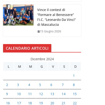
Vince il contest di
“Formare al Benessere”
l’I.C. “Leonardo Da Vinci”
di Mascalucia
15 Giugno 2026
CALENDARIO ARTICOLI
Dicembre 2024
L
M
M
G
V
S
D
1
2
3
4
5
6
7
8
9
10
11
12
13
14
15
16
17
18
19
20
21
22