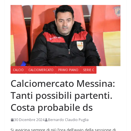
CALCIO
CALCIOMERCATO
PRIMO PIANO
SERIE C
Calciomercato Messina:
Tanti possibili partenti.
Costa probabile ds
30 Dicembre 2024
Bernardo Claudio Puglia
Si avvicina sempre di più l’ora dell’avvio della sessione di