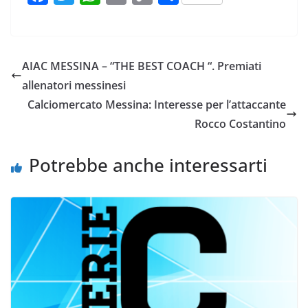
a
w
h
m
o
o
c
i
a
a
p
n
e
t
t
i
y
d
AIAC MESSINA – “THE BEST COACH “. Premiati
b
t
s
l
L
i
allenatori messinesi
o
e
A
i
v
Calciomercato Messina: Interesse per l’attaccante
o
r
p
n
i
Rocco Costantino
k
p
k
d
i
Potrebbe anche interessarti