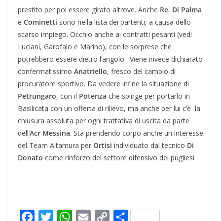
prestito per poi essere girato altrove. Anche
Re
,
Di Palma
e
Cominetti
sono nella lista dei partenti, a causa dello
scarso impiego. Occhio anche ai contratti pesanti (vedi
Luciani, Garofalo e Marino), con le sorprese che
potrebbero essere dietro l’angolo. Viene invece dichiarato
confermatissimo
Anatriello
, fresco del cambio di
procuratore sportivo. Da vedere infine la situazione di
Petrungaro
, con il
Potenza
che spinge per portarlo in
Basilicata con un offerta di rilievo, ma anche per lui c’è la
chiusura assoluta per ogni trattativa di uscita da parte
dell’
Acr Messina
. Sta prendendo corpo anche un interesse
del Team Altamura per
Ortisi
individuato dal tecnico
Di
Donato
come rinforzo del settore difensivo dei pugliesi
F
T
W
E
C
C