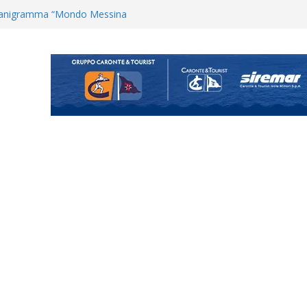
ganigramma “Mondo Messina
uta il terzino Matteo Guerriero
enta il progetto Messina. “La
ochiamo ma non chi siamo”
Vi.So.D.: bocciato il Fasano,
essina e Kamarat restano in
Cascia: si alzano i ritmi tra lavoro