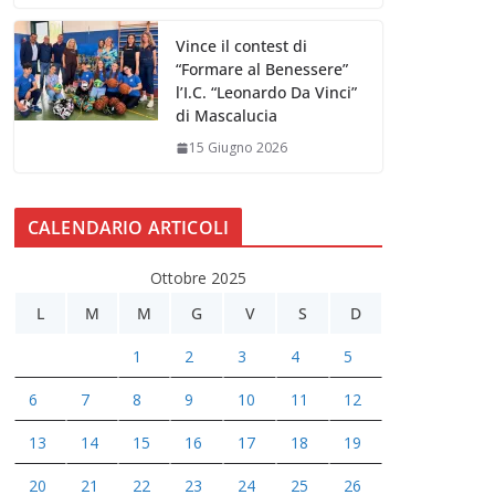
Vince il contest di
“Formare al Benessere”
l’I.C. “Leonardo Da Vinci”
di Mascalucia
15 Giugno 2026
CALENDARIO ARTICOLI
Ottobre 2025
L
M
M
G
V
S
D
1
2
3
4
5
6
7
8
9
10
11
12
13
14
15
16
17
18
19
20
21
22
23
24
25
26