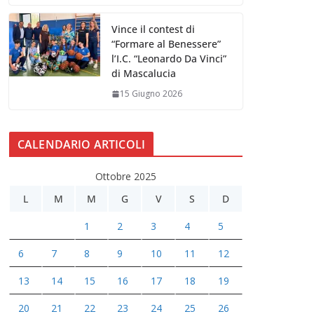
Vince il contest di
“Formare al Benessere”
l’I.C. “Leonardo Da Vinci”
di Mascalucia
15 Giugno 2026
CALENDARIO ARTICOLI
Ottobre 2025
L
M
M
G
V
S
D
1
2
3
4
5
6
7
8
9
10
11
12
13
14
15
16
17
18
19
20
21
22
23
24
25
26