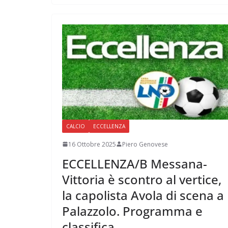
CALCIO
ECCELLENZA
16 Ottobre 2025
Piero Genovese
ECCELLENZA/B Messana-
Vittoria è scontro al vertice,
la capolista Avola di scena a
Palazzolo. Programma e
classifica