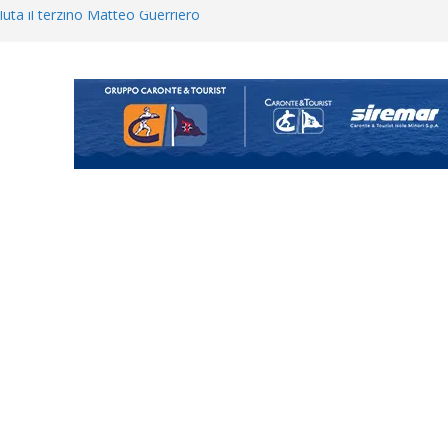
uta il terzino Matteo Guerriero
enta il progetto Messina. “La
ochiamo ma non chi siamo”
Vi.So.D.: bocciato il Fasano,
essina e Kamarat restano in
Cascia: si alzano i ritmi tra lavoro
ganigramma “Mondo Messina