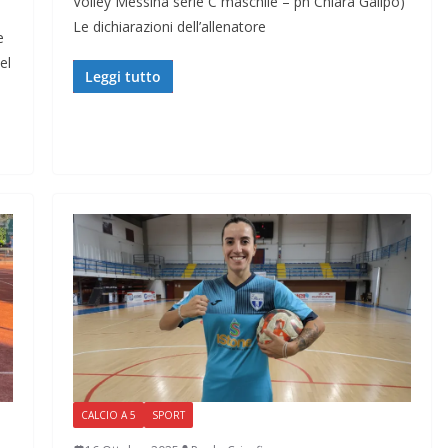
Volley Messina serie C maschile – ph Chiara Galipò)
Le dichiarazioni dell’allenatore
e
el
Leggi tutto
CALCIO A 5
SPORT