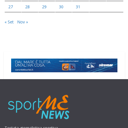
27
28
29
30
31
« Set
Nov »
Testata giornalistica sportiva