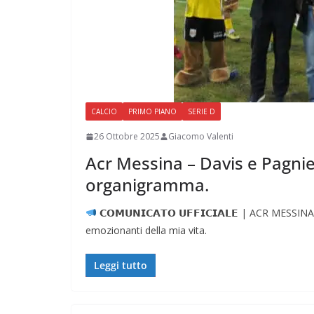
CALCIO
PRIMO PIANO
SERIE D
26 Ottobre 2025
Giacomo Valenti
Acr Messina – Davis e Pagnie
organigramma.
𝗖𝗢𝗠𝗨𝗡𝗜𝗖𝗔𝗧𝗢 𝗨𝗙𝗙𝗜𝗖𝗜𝗔𝗟𝗘 | ACR MESSI
emozionanti della mia vita.
Leggi tutto