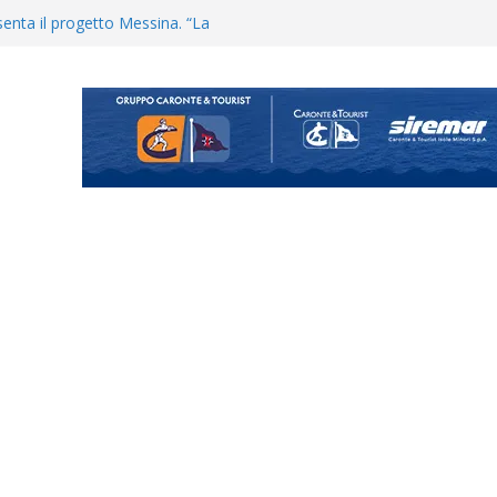
enta il progetto Messina. “La
ochiamo ma non chi siamo”
Vi.So.D.: bocciato il Fasano,
essina e Kamarat restano in
Cascia: si alzano i ritmi tra lavoro
ganigramma “Mondo Messina
uta il terzino Matteo Guerriero