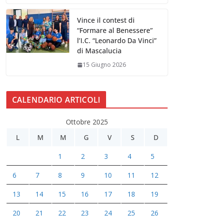
Vince il contest di
“Formare al Benessere”
l’I.C. “Leonardo Da Vinci”
di Mascalucia
15 Giugno 2026
CALENDARIO ARTICOLI
Ottobre 2025
L
M
M
G
V
S
D
1
2
3
4
5
6
7
8
9
10
11
12
13
14
15
16
17
18
19
20
21
22
23
24
25
26