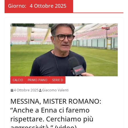
Giorno:
4 Ottobre 2025
CALCIO
PRIMO PIANO
SERIE D
4 Ottobre 2025
Giacomo Valenti
MESSINA, MISTER ROMANO:
“Anche a Enna ci faremo
rispettare. Cerchiamo più
aggressività ” (video)