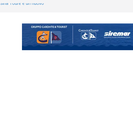
ina Tourè è un nuovo
 colpo per il reparto arretrato:
e Coco
posizione del girone I
o il ritiro di Cascia: intensità e
uando chiama questa piazza non
a Serie D»