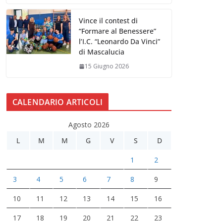
Vince il contest di
“Formare al Benessere”
l’I.C. “Leonardo Da Vinci”
di Mascalucia
15 Giugno 2026
CALENDARIO ARTICOLI
Agosto 2026
L
M
M
G
V
S
D
1
2
3
4
5
6
7
8
9
10
11
12
13
14
15
16
17
18
19
20
21
22
23