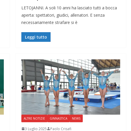
LETOJANNI. A soli 10 anni ha lasciato tutti a bocca
aperta: spettatori, giudici, allenatori. E senza
necessariamente strafare si è
Leggi tutto
ALTRE NOTIZIE
GINNASTICA
NEWS
3 Luglio 2025
Paolo Crisafi