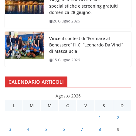
specialistiche e screening gratuiti
domenica 28 giugno.
26 Giugno 2026
Vince il contest di “Formare al
Benessere” l’I.C. “Leonardo Da Vinci”
di Mascalucia
15 Giugno 2026
CALENDARIO ARTICOLI
Agosto 2026
L
M
M
G
V
S
D
1
2
3
4
5
6
7
8
9