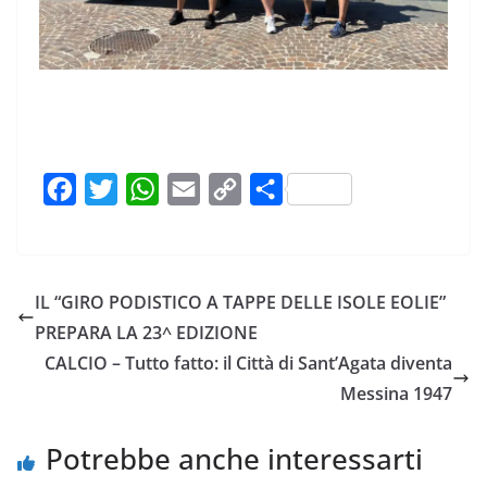
F
T
W
E
C
C
a
w
h
m
o
o
c
i
a
a
p
n
e
t
t
i
y
d
IL “GIRO PODISTICO A TAPPE DELLE ISOLE EOLIE”
b
t
s
l
L
i
PREPARA LA 23^ EDIZIONE
o
e
A
i
v
CALCIO – Tutto fatto: il Città di Sant’Agata diventa
o
r
p
n
i
Messina 1947
k
p
k
d
i
Potrebbe anche interessarti