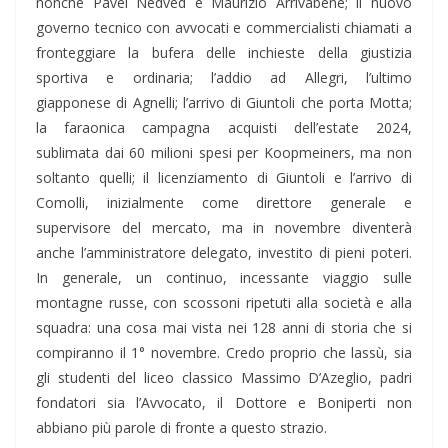
nonché Pavel Nedved e Maurizio Arrivabene; il nuovo
governo tecnico con avvocati e commercialisti chiamati a
fronteggiare la bufera delle inchieste della giustizia
sportiva e ordinaria; l’addio ad Allegri, l’ultimo
giapponese di Agnelli; l’arrivo di Giuntoli che porta Motta;
la faraonica campagna acquisti dell’estate 2024,
sublimata dai 60 milioni spesi per Koopmeiners, ma non
soltanto quelli; il licenziamento di Giuntoli e l’arrivo di
Comolli, inizialmente come direttore generale e
supervisore del mercato, ma in novembre diventerà
anche l’amministratore delegato, investito di pieni poteri.
In generale, un continuo, incessante viaggio sulle
montagne russe, con scossoni ripetuti alla società e alla
squadra: una cosa mai vista nei 128 anni di storia che si
compiranno il 1° novembre. Credo proprio che lassù, sia
gli studenti del liceo classico Massimo D’Azeglio, padri
fondatori sia l’Avvocato, il Dottore e Boniperti non
abbiano più parole di fronte a questo strazio.