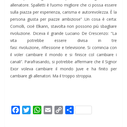
allenatore. Spalletti è l’uomo migliore che ci possa essere
sulla piazza per esperienza, carisma e autorevolezza. È la
persona giusta per piazze ambiziose” .Un cosa è certa:
Comolli, cioè Elkann, stavolta non possono più sbagliare
rivoluzione. Diceva il grande Luciano De Crescenzo: “La
vita potrebbe essere divisa in tre
fasi: rivoluzione, riflessione e televisione. Si comincia con
il voler cambiare il mondo e si finisce col cambiare i
canali”. Parafrasando, si potrebbe affermare che il Signor
Exor voleva cambiare il mondo Juve e ha finito per
cambiare gli allenatori. Ma il troppo stroppia.
F
T
W
E
C
C
a
w
h
m
o
o