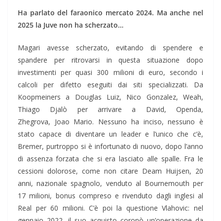
Ha parlato del faraonico mercato 2024. Ma anche nel
2025 la Juve non ha scherzato…
Magari avesse scherzato, evitando di spendere e
spandere per ritrovarsi in questa situazione dopo
investimenti per quasi 300 milioni di euro, secondo i
calcoli per difetto eseguiti dai siti specializzati. Da
Koopmeiners a Douglas Luiz, Nico Gonzalez, Weah,
Thiago Djalò per arrivare a David, Openda,
Zhegrova, Joao Mario. Nessuno ha inciso, nessuno è
stato capace di diventare un leader e l’unico che c’è,
Bremer, purtroppo si è infortunato di nuovo, dopo l’anno
di assenza forzata che si era lasciato alle spalle. Fra le
cessioni dolorose, come non citare Deam Huijsen, 20
anni, nazionale spagnolo, venduto al Bournemouth per
17 milioni, bonus compreso e rivenduto dagli inglesi al
Real per 60 milioni. C’è poi la questione Vlahovic: nel
gennaio 2022, il suo acquisto coronò un’operazione da