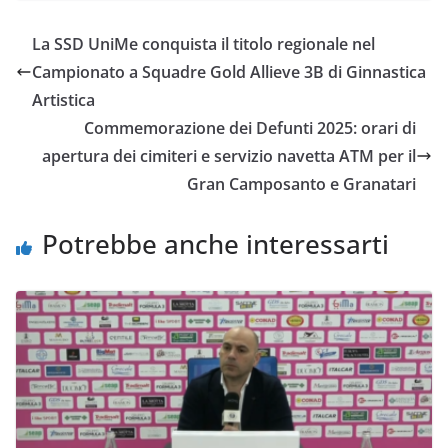
c
i
a
a
p
n
e
t
t
i
y
d
La SSD UniMe conquista il titolo regionale nel
b
t
s
l
L
i
Campionato a Squadre Gold Allieve 3B di Ginnastica
o
e
A
i
v
Artistica
o
r
p
n
i
Commemorazione dei Defunti 2025: orari di
k
p
k
d
apertura dei cimiteri e servizio navetta ATM per il
i
Gran Camposanto e Granatari
Potrebbe anche interessarti