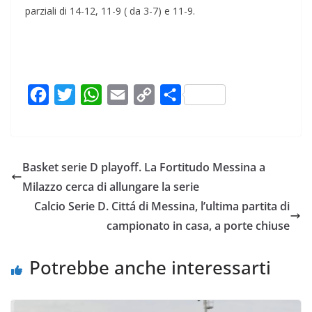
parziali di 14-12, 11-9 ( da 3-7) e 11-9.
F
T
W
E
C
C
a
w
h
m
o
o
c
i
a
a
p
n
e
t
t
i
y
d
Basket serie D playoff. La Fortitudo Messina a
b
t
s
l
L
i
Milazzo cerca di allungare la serie
o
e
A
i
v
Calcio Serie D. Cittá di Messina, l’ultima partita di
o
r
p
n
i
campionato in casa, a porte chiuse
k
p
k
d
i
Potrebbe anche interessarti