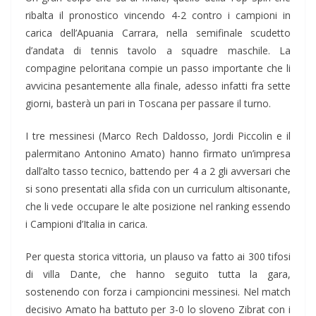
ribalta il pronostico vincendo 4-2 contro i campioni in
carica dell’Apuania Carrara, nella semifinale scudetto
d’andata di tennis tavolo a squadre maschile. La
compagine peloritana compie un passo importante che li
avvicina pesantemente alla finale, adesso infatti fra sette
giorni, basterà un pari in Toscana per passare il turno.
I tre messinesi (Marco Rech Daldosso, Jordi Piccolin e il
palermitano Antonino Amato) hanno firmato un’impresa
dall’alto tasso tecnico, battendo per 4 a 2 gli avversari che
si sono presentati alla sfida con un curriculum altisonante,
che li vede occupare le alte posizione nel ranking essendo
i Campioni d’Italia in carica.
Per questa storica vittoria, un plauso va fatto ai 300 tifosi
di villa Dante, che hanno seguito tutta la gara,
sostenendo con forza i campioncini messinesi. Nel match
decisivo Amato ha battuto per 3-0 lo sloveno Zibrat con i