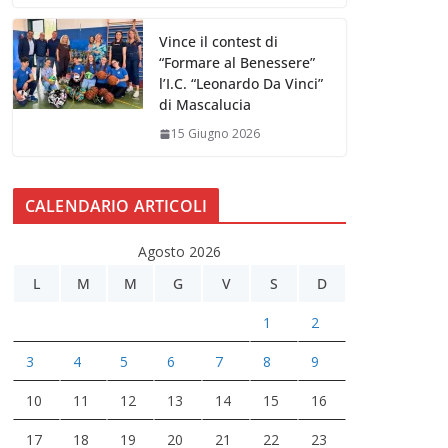
Vince il contest di
“Formare al Benessere”
l’I.C. “Leonardo Da Vinci”
di Mascalucia
15 Giugno 2026
CALENDARIO ARTICOLI
Agosto 2026
L
M
M
G
V
S
D
1
2
3
4
5
6
7
8
9
10
11
12
13
14
15
16
17
18
19
20
21
22
23