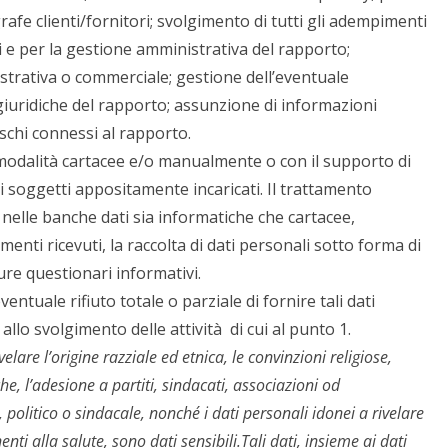
afe clienti/fornitori; svolgimento di tutti gli adempimenti
i e per la gestione amministrativa del rapporto;
trativa o commerciale; gestione dell’eventuale
giuridiche del rapporto; assunzione di informazioni
rischi connessi al rapporto.
 modalità cartacee e/o manualmente o con il supporto di
di soggetti appositamente incaricati. Il trattamento
elle banche dati sia informatiche che cartacee,
menti ricevuti, la raccolta di dati personali sotto forma di
re questionari informativi.
ventuale rifiuto totale o parziale di fornire tali dati
allo svolgimento delle attività di cui al punto 1.
lare l’origine razziale ed etnica, le convinzioni religiose,
che, l’adesione a partiti, sindacati, associazioni od
, politico o sindacale, nonché i dati personali idonei a rivelare
nenti alla salute, sono dati sensibili.Tali dati, insieme ai dati