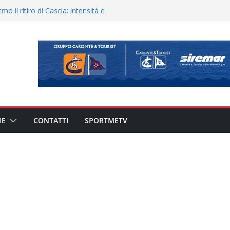
900 – Il calendario ’26/’27
o il ritiro di Cascia: intensità e
uando chiama questa piazza non
a Serie D»
eduta e allenamento congiunto.
ato il caso sul contratto del
 l’ACR Messina
HE
CONTATTI
SPORTMETV