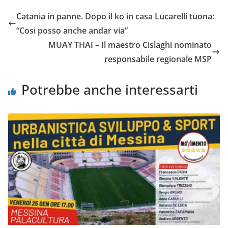
e
t
t
i
y
d
Catania in panne. Dopo il ko in casa Lucarelli tuona:
b
t
s
l
L
i
“Cosi posso anche andar via”
o
e
A
i
v
MUAY THAI – Il maestro Cislaghi nominato
o
r
p
n
i
responsabile regionale MSP
k
p
k
d
i
Potrebbe anche interessarti