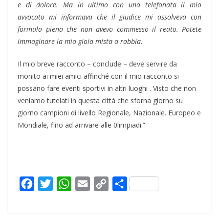
e di dolore. Ma in ultimo con una telefonata il mio
avvocato mi informava che il giudice mi assolveva con
formula piena che non avevo commesso il reato. Potete
immaginare la mia gioia mista a rabbia.
Il mio breve racconto – conclude – deve servire da
monito ai miei amici affinché con il mio racconto si
possano fare eventi sportivi in altri luoghi . Visto che non
veniamo tutelati in questa città che sforna giorno su
giorno campioni di livello Regionale, Nazionale. Europeo e
Mondiale, fino ad arrivare alle 0limpiadi.”
F
T
W
E
C
C
a
w
h
m
o
o
c
i
a
a
p
n