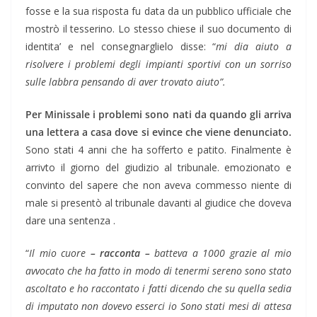
fosse e la sua risposta fu data da un pubblico ufficiale che
mostrò il tesserino. Lo stesso chiese il suo documento di
identita’ e nel consegnarglielo disse: “
mi dia aiuto a
risolvere i problemi degli impianti sportivi con un sorriso
sulle labbra pensando di aver trovato aiuto”.
Per Minissale i problemi sono nati da quando gli arriva
una lettera a casa dove si evince che viene denunciato.
Sono stati 4 anni che ha sofferto e patito. Finalmente è
arrivto il giorno del giudizio al tribunale. emozionato e
convinto del sapere che non aveva commesso niente di
male si presentò al tribunale davanti al giudice che doveva
dare una sentenza .
“
Il mio cuore
– racconta –
batteva a 1000 grazie al mio
avvocato che ha fatto in modo di tenermi sereno sono stato
ascoltato e ho raccontato i fatti dicendo che su quella sedia
di imputato non dovevo esserci io Sono stati mesi di attesa