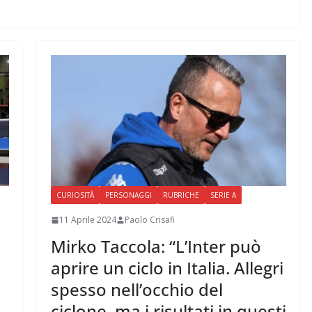
CURIOSITÀ
PERSONAGGI
RUBRICHE
SERIE A
11 Aprile 2024
Paolo Crisafi
Mirko Taccola: “L’Inter può
aprire un ciclo in Italia. Allegri
spesso nell’occhio del
ciclone, ma i risultati in questi