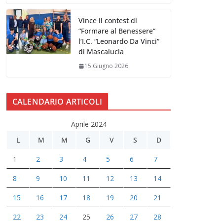
Vince il contest di
“Formare al Benessere”
l’I.C. “Leonardo Da Vinci”
di Mascalucia
15 Giugno 2026
CALENDARIO ARTICOLI
Aprile 2024
L
M
M
G
V
S
D
1
2
3
4
5
6
7
8
9
10
11
12
13
14
15
16
17
18
19
20
21
22
23
24
25
26
27
28