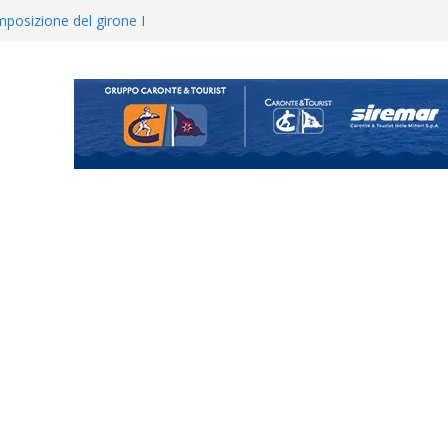
 colpo per il reparto arretrato:
e Coco
posizione del girone I
ecco i gironi 2026/27. Due
uando chiama questa piazza non
a Serie D»
ina Tourè è un nuovo