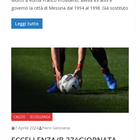
Morto a Roma Franco Providenti, aveva 89 anni e
governò la città di Messina dal 1994 al 1998. Già sostituto
Leggi tutto
CALCIO
ECCELLENZA
7 Aprile 2024
Piero Genovese
ECCELLENZA/B 27^GIORNATA –