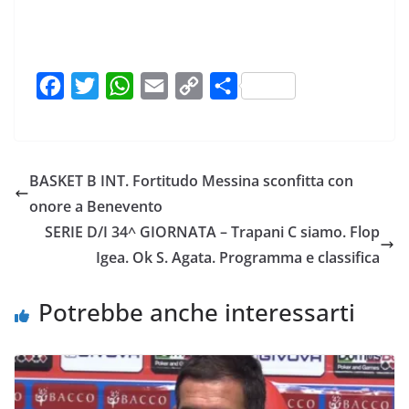
F
T
W
E
C
C
a
w
h
m
o
o
c
i
a
a
p
n
e
t
t
i
y
d
BASKET B INT. Fortitudo Messina sconfitta con
b
t
s
l
L
i
onore a Benevento
o
e
A
i
v
SERIE D/I 34^ GIORNATA – Trapani C siamo. Flop
o
r
p
n
i
Igea. Ok S. Agata. Programma e classifica
k
p
k
d
i
Potrebbe anche interessarti