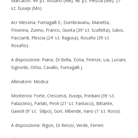
Marcatori: 44′ p.t. Rosafio (Me); 48′ p.t. Plescia (Me); 27′
s.t. Eusepi (Mo)
Acr Messina: Fumagalli E.; Dumbravanu, Manetta,
Frisenna, Zunno, Franco, Giunta (39′ s.t. Scafetta), Salvo,
Pacciardi, Plescia (24′ s.t. Ragusa), Rosafio (39 s.t.
Rosafio).
A disposizione: Piana, Di Bella, Zona, Firenze, Lia, Luciani,
Signorile, Ortisi, Cavallo, Fumagalli J.
Allenatore: Modica
Monterosi: Forte, Crescenzi, Eusepi, Frediani (39′ s.t.
Palazzino), Parlati, Piroli (21′ s.t. Fantacci), Bittante,
Gavioli (9′ s.t. Silipo), Gori, Mbende, Vano (1′ s.t. Rossi).
A disposizione: Rigon, Di Renzo, Verde, Ferreri.