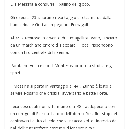
È il Messina a condurre il pallino del gioco.
Gli ospiti al 23′ sfiorano il vantaggio direttamente dalla
bandierina: è Gori ad impegnare Fumagalli.
Al 36′ strepitoso intervento di Fumagalli su Vano, lanciato
da un marchiano errore di Pacciardi. I locali rispondono
con un tiro centrale di Frisenna.
Partita nervosa e con il Monterosi pronto a sfruttare gli
spazi.
Il Messina si porta in vantaggio al 44′ . Zunno è lesto a
servire Rosafio che dribbla l’avversario e batte Forte.
I biancoscudati non si fermano e al 48′ raddoppiano con
un eurogol di Plescia. Lancio dell’ottimo Rosafio, stop del
centravanti e tiro al volo che si insacca sotto l’incrocio dei
pali dell’ esterrefatto estremo difensore rivale.