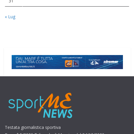
31
« Lug
Testata giornalistica sportiva