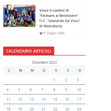
Vince il contest di
“Formare al Benessere”
l’I.C. “Leonardo Da Vinci”
di Mascalucia
15 Giugno 2026
CALENDARIO ARTICOLI
Dicembre 2023
L
M
M
G
V
S
D
1
2
3
4
5
6
7
8
9
10
11
12
13
14
15
16
17
18
19
20
21
22
23
24