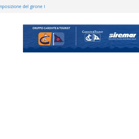
posizione del girone I
ecco i gironi 2026/27. Due
uando chiama questa piazza non
a Serie D»
ina Tourè è un nuovo
 colpo per il reparto arretrato:
e Coco