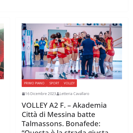
PRIMO PIANO
SPORT
VOLLEY
16 Dicembre 2023
Letteria Cavallaro
VOLLEY A2 F. – Akademia
Città di Messina batte
Talmassons. Bonafede:
“Questa è la strada giusta.