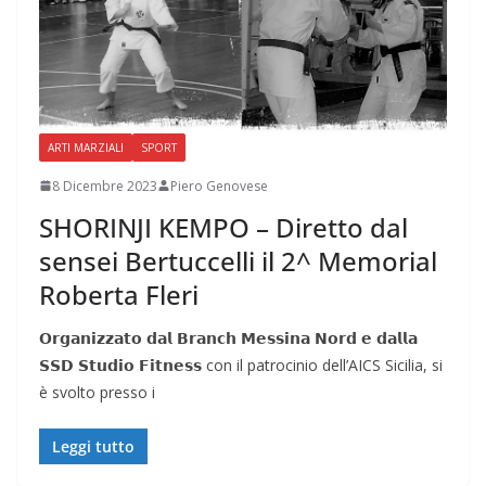
ARTI MARZIALI
SPORT
8 Dicembre 2023
Piero Genovese
SHORINJI KEMPO – Diretto dal
sensei Bertuccelli il 2^ Memorial
Roberta Fleri
𝗢𝗿𝗴𝗮𝗻𝗶𝘇𝘇𝗮𝘁𝗼 𝗱𝗮𝗹 𝗕𝗿𝗮𝗻𝗰𝗵 𝗠𝗲𝘀𝘀𝗶𝗻𝗮 𝗡𝗼𝗿𝗱 𝗲 𝗱𝗮𝗹𝗹𝗮
𝗦𝗦𝗗 𝗦𝘁𝘂𝗱𝗶𝗼 𝗙𝗶𝘁𝗻𝗲𝘀𝘀 con il patrocinio dell’AICS Sicilia, si
è svolto presso i
Leggi tutto