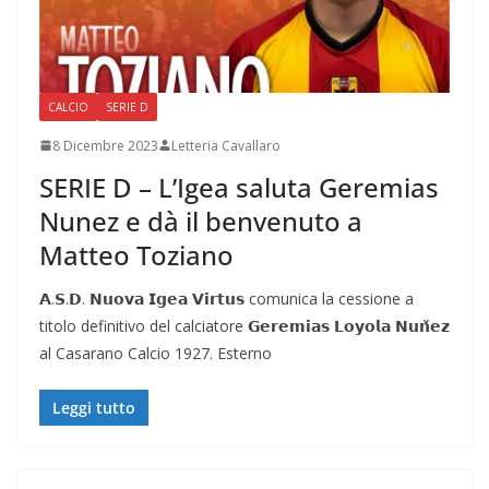
CALCIO
SERIE D
8 Dicembre 2023
Letteria Cavallaro
SERIE D – L’Igea saluta Geremias
Nunez e dà il benvenuto a
Matteo Toziano
𝗔.𝗦.𝗗. 𝗡𝘂𝗼𝘃𝗮 𝗜𝗴𝗲𝗮 𝗩𝗶𝗿𝘁𝘂𝘀 comunica la cessione a
titolo definitivo del calciatore 𝗚𝗲𝗿𝗲𝗺𝗶𝗮𝘀 𝗟𝗼𝘆𝗼𝗹𝗮 𝗡𝘂𝗻̌𝗲𝘇
al Casarano Calcio 1927. Esterno
Leggi tutto