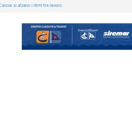
Cascia: si alzano i ritmi tra lavoro
ganigramma “Mondo Messina
uta il terzino Matteo Guerriero
posizione del girone I
ecco i gironi 2026/27. Due