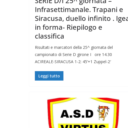
SERIE D/I 25^ giornata –
Infrasettimanale. Trapani e
Siracusa, duello infinito . Ige
in forma- Riepilogo e
classifica
Risultati e marcatori della 25^ giornata del
campionato di Serie D girone I ore 14.30
ACIREALE-SIRACUSA 1-2: 45’+1 Zuppel-2′
Leggi tutto