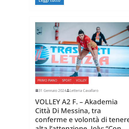
Leggi tutto
PRIMO PIANO
SPORT
VOLLEY
31 Gennaio 2024
Letteria Cavallaro
VOLLEY A2 F. – Akademia
Città Di Messina, tra
conferme e volontà di tener
alta l’attenzione. Joly: “Con