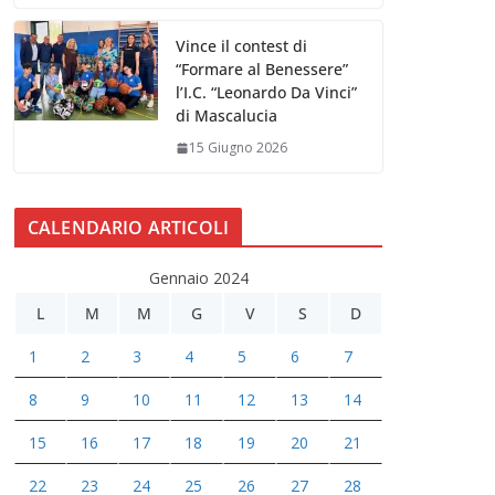
Vince il contest di
“Formare al Benessere”
l’I.C. “Leonardo Da Vinci”
di Mascalucia
15 Giugno 2026
CALENDARIO ARTICOLI
Gennaio 2024
L
M
M
G
V
S
D
1
2
3
4
5
6
7
8
9
10
11
12
13
14
15
16
17
18
19
20
21
22
23
24
25
26
27
28