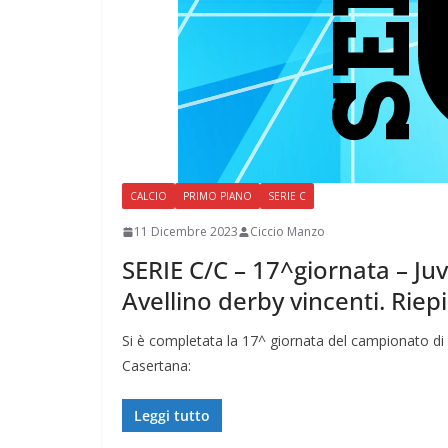
CALCIO
PRIMO PIANO
SERIE C
11 Dicembre 2023
Ciccio Manzo
SERIE C/C – 17^giornata – Ju
Avellino derby vincenti. Riepi
Si è completata la 17^ giornata del campionato di 
Casertana:
Leggi tutto