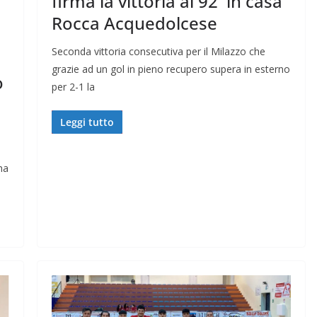
firma la vittoria al 92′ in casa
Rocca Acquedolcese
Seconda vittoria consecutiva per il Milazzo che
grazie ad un gol in pieno recupero supera in esterno
o
per 2-1 la
Leggi tutto
ha