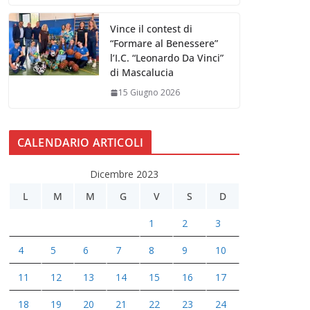
Vince il contest di
“Formare al Benessere”
l’I.C. “Leonardo Da Vinci”
di Mascalucia
15 Giugno 2026
CALENDARIO ARTICOLI
Dicembre 2023
L
M
M
G
V
S
D
1
2
3
4
5
6
7
8
9
10
11
12
13
14
15
16
17
18
19
20
21
22
23
24