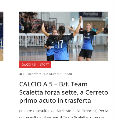
CALCIO A 5
SPORT
11 Dicembre 2023
Paolo Crisafi
CALCIO A 5 – B/f. Team
Scaletta forza sette, a Cerreto
primo acuto in trasferta
(In alto: Un’esultanza d’archivio della Firrincieli) Per la
prima volta in stagione, il Team Scaletta torna con