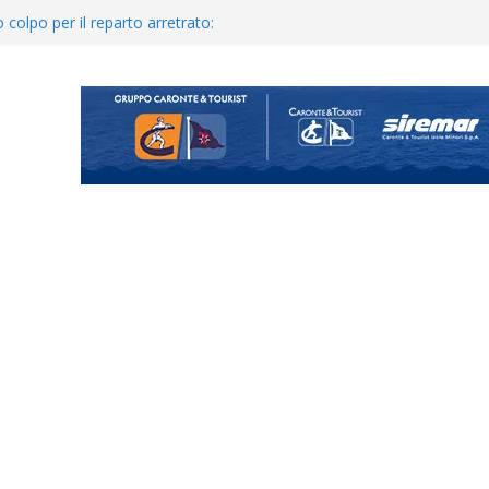
 colpo per il reparto arretrato:
e Coco
posizione del girone I
o il ritiro di Cascia: intensità e
uando chiama questa piazza non
a Serie D»
ina Tourè è un nuovo