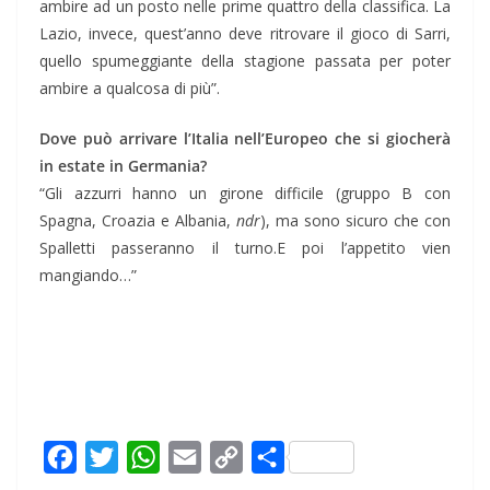
ambire ad un posto nelle prime quattro della classifica. La
Lazio, invece, quest’anno deve ritrovare il gioco di Sarri,
quello spumeggiante della stagione passata per poter
ambire a qualcosa di più”.
Dove può arrivare l’Italia nell’Europeo che si giocherà
in estate in Germania?
“Gli azzurri hanno un girone difficile (gruppo B con
Spagna, Croazia e Albania,
ndr
), ma sono sicuro che con
Spalletti passeranno il turno.E poi l’appetito vien
mangiando…”
F
T
W
E
C
C