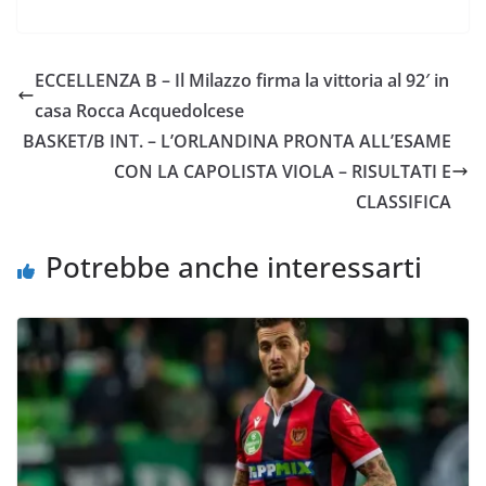
a
w
h
m
o
o
c
i
a
a
p
n
e
t
t
i
y
d
ECCELLENZA B – Il Milazzo firma la vittoria al 92′ in
b
t
s
l
L
i
casa Rocca Acquedolcese
o
e
A
i
v
BASKET/B INT. – L’ORLANDINA PRONTA ALL’ESAME
o
r
p
n
i
CON LA CAPOLISTA VIOLA – RISULTATI E
k
p
k
d
CLASSIFICA
i
Potrebbe anche interessarti