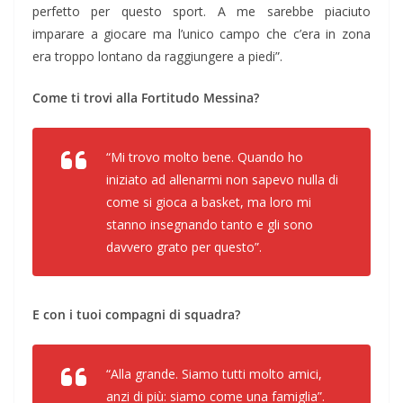
perfetto per questo sport. A me sarebbe piaciuto
imparare a giocare ma l’unico campo che c’era in zona
era troppo lontano da raggiungere a piedi”.
Come ti trovi alla Fortitudo Messina?
“Mi trovo molto bene. Quando ho
iniziato ad allenarmi non sapevo nulla di
come si gioca a basket, ma loro mi
stanno insegnando tanto e gli sono
davvero grato per questo”.
E con i tuoi compagni di squadra?
“Alla grande. Siamo tutti molto amici,
anzi di più: siamo come una famiglia”.