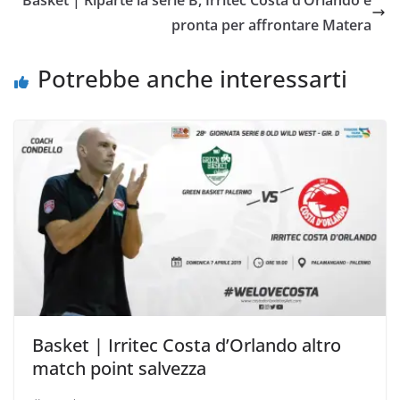
Basket | Riparte la serie B, Irritec Costa d’Orlando è
o
r
p
n
i
pronta per affrontare Matera
k
p
k
d
i
Potrebbe anche interessarti
Basket | Irritec Costa d’Orlando altro
match point salvezza