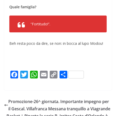
Quale famigli
a?
“Fortitudo!”.
Beh resta poco da dire, se non: in bocca al lupo Modou!
F
T
W
E
C
C
a
w
h
m
o
o
c
i
a
a
p
n
e
t
t
i
y
d
Promozione-26^ giornata. Importante impegno per
b
t
s
l
L
i
il Gescal. Villafranca Messana tranquillo a Viagrande
o
e
A
i
v