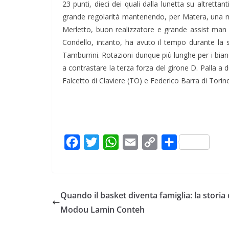
23 punti, dieci dei quali dalla lunetta su altretta
grande regolarità mantenendo, per Matera, una me
Merletto, buon realizzatore e grande assist man 
Condello, intanto, ha avuto il tempo durante la s
Tamburrini. Rotazioni dunque più lunghe per i bia
a contrastare la terza forza del girone D. Palla a
Falcetto di Claviere (TO) e Federico Barra di Torin
F
T
W
E
C
C
a
w
h
m
o
o
c
i
a
a
p
n
e
t
t
i
y
d
Quando il basket diventa famiglia: la storia 
b
t
s
l
L
i
Modou Lamin Conteh
o
e
A
i
v