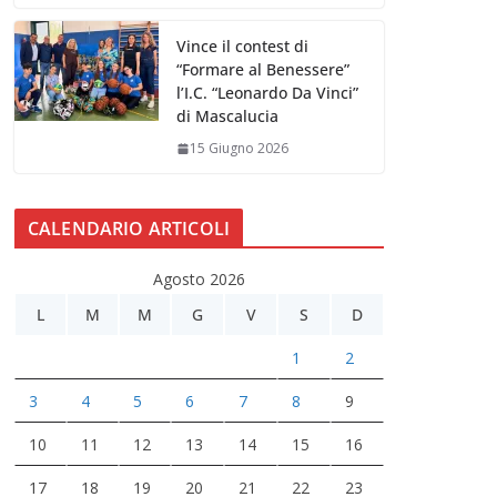
Vince il contest di
“Formare al Benessere”
l’I.C. “Leonardo Da Vinci”
di Mascalucia
15 Giugno 2026
CALENDARIO ARTICOLI
Agosto 2026
L
M
M
G
V
S
D
1
2
3
4
5
6
7
8
9
10
11
12
13
14
15
16
17
18
19
20
21
22
23