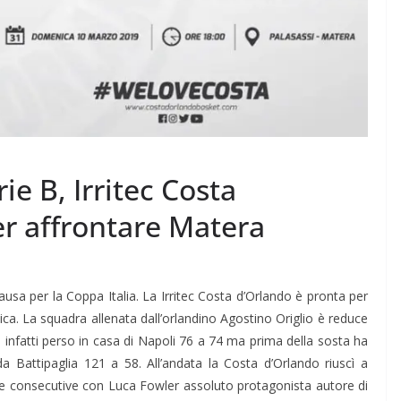
ie B, Irritec Costa
er affrontare Matera
ausa per la Coppa Italia. La Irritec Costa d’Orlando è pronta per
nica. La squadra allenata dall’orlandino Agostino Origlio è reduce
a infatti perso in casa di Napoli 76 a 74 ma prima della sosta ha
oda Battipaglia 121 a 58. All’andata la Costa d’Orlando riuscì a
tte consecutive con Luca Fowler assoluto protagonista autore di