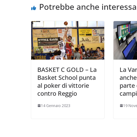
o
r
p
n
i
Potrebbe anche interessa
k
p
k
d
i
BASKET C GOLD – La
La Var
Basket School punta
anche 
al poker di vittorie
parte
contro Reggio
campi
14 Gennaio 2023
19 Nov