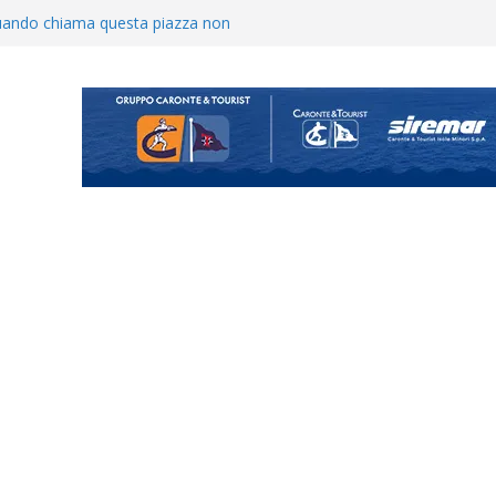
uando chiama questa piazza non
a Serie D»
ina Tourè è un nuovo
ato il caso sul contratto del
 l’ACR Messina
900 – Il calendario ’26/’27
o il ritiro di Cascia: intensità e