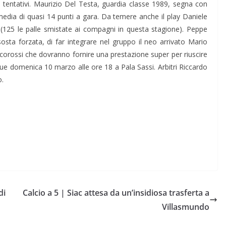
nti tentativi. Maurizio Del Testa, guardia classe 1989, segna con
dia di quasi 14 punti a gara. Da temere anche il play Daniele
(125 le palle smistate ai compagni in questa stagione). Peppe
osta forzata, di far integrare nel gruppo il neo arrivato Mario
ncorossi che dovranno fornire una prestazione super per riuscire
 due domenica 10 marzo alle ore 18 a Pala Sassi. Arbitri Riccardo
o.
di
Calcio a 5 | Siac attesa da un’insidiosa trasferta a
Villasmundo