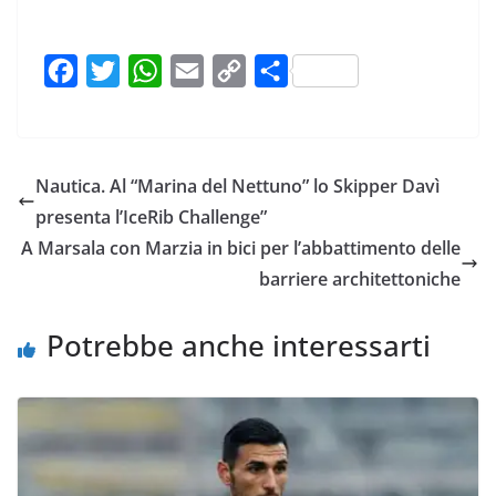
F
T
W
E
C
C
a
w
h
m
o
o
c
i
a
a
p
n
e
t
t
i
y
d
Nautica. Al “Marina del Nettuno” lo Skipper Davì
b
t
s
l
L
i
presenta l’IceRib Challenge”
o
e
A
i
v
A Marsala con Marzia in bici per l’abbattimento delle
o
r
p
n
i
barriere architettoniche
k
p
k
d
i
Potrebbe anche interessarti