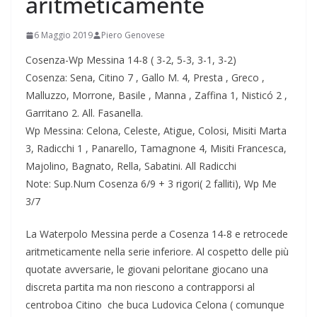
aritmeticamente
6 Maggio 2019
Piero Genovese
Cosenza-Wp Messina 14-8 ( 3-2, 5-3, 3-1, 3-2)
Cosenza: Sena, Citino 7 , Gallo M. 4, Presta , Greco ,
Malluzzo, Morrone, Basile , Manna , Zaffina 1, Nisticó 2 ,
Garritano 2. All. Fasanella.
Wp Messina: Celona, Celeste, Atigue, Colosi, Misiti Marta
3, Radicchi 1 , Panarello, Tamagnone 4, Misiti Francesca,
Majolino, Bagnato, Rella, Sabatini. All Radicchi
Note: Sup.Num Cosenza 6/9 + 3 rigori( 2 falliti), Wp Me
3/7
La Waterpolo Messina perde a Cosenza 14-8 e retrocede
aritmeticamente nella serie inferiore. Al cospetto delle più
quotate avversarie, le giovani peloritane giocano una
discreta partita ma non riescono a contrapporsi al
centroboa Citino che buca Ludovica Celona ( comunque