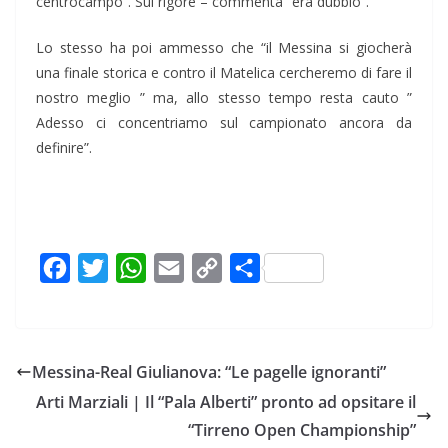
centrocampo”. Sul rigore – commenta “era dubbio”.
Lo stesso ha poi ammesso che “il Messina si giocherà
una finale storica e contro il Matelica cercheremo di fare il
nostro meglio ” ma, allo stesso tempo resta cauto ”
Adesso ci concentriamo sul campionato ancora da
definire”.
F
T
W
E
C
C
a
w
h
m
o
o
c
i
a
a
p
n
e
t
t
i
y
d
Messina-Real Giulianova: “Le pagelle ignoranti”
b
t
s
l
L
i
Arti Marziali | Il “Pala Alberti” pronto ad opsitare il
o
e
A
i
v
“Tirreno Open Championship”