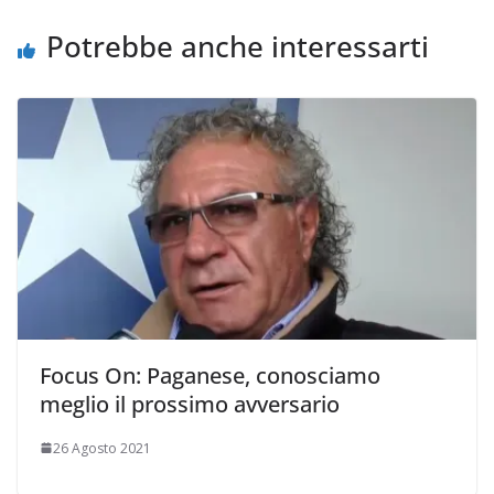
o
r
p
n
i
k
p
k
d
Potrebbe anche interessarti
i
Focus On: Paganese, conosciamo
meglio il prossimo avversario
26 Agosto 2021