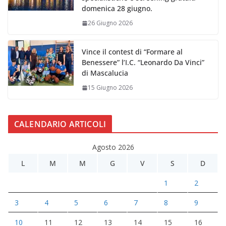
domenica 28 giugno.
26 Giugno 2026
Vince il contest di “Formare al
Benessere” l’I.C. “Leonardo Da Vinci”
di Mascalucia
15 Giugno 2026
CALENDARIO ARTICOLI
Agosto 2026
L
M
M
G
V
S
D
1
2
3
4
5
6
7
8
9
10
11
12
13
14
15
16