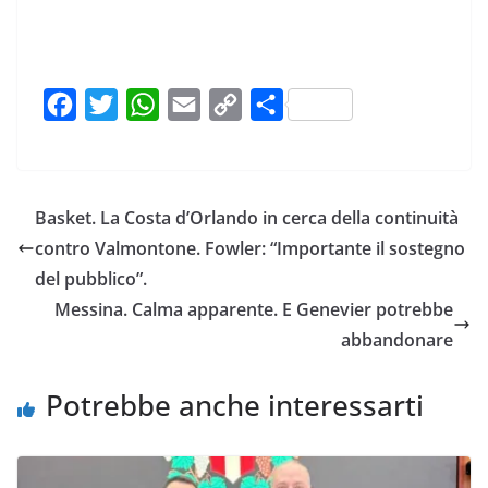
F
T
W
E
C
C
a
w
h
m
o
o
c
i
a
a
p
n
e
t
t
i
y
d
Basket. La Costa d’Orlando in cerca della continuità
b
t
s
l
L
i
contro Valmontone. Fowler: “Importante il sostegno
o
e
A
i
v
del pubblico”.
o
r
p
n
i
Messina. Calma apparente. E Genevier potrebbe
k
p
k
d
abbandonare
i
Potrebbe anche interessarti