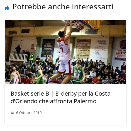
k
p
k
d
Potrebbe anche interessarti
i
Basket serie B | E’ derby per la Costa
d’Orlando che affronta Palermo
16 Ottobre 2019