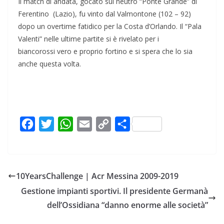
Il match di andata, gocato sul neutro “Ponte Grande” di
Ferentino (Lazio), fu vinto dal Valmontone (102 – 92)
dopo un overtime fatidico per la Costa d’Orlando. Il “Pala
Valenti” nelle ultime partite si è rivelato per i
biancorossi vero e proprio fortino e si spera che lo sia
anche questa volta.
F
T
W
E
C
C
a
w
h
m
o
o
c
i
a
a
p
n
e
t
t
i
y
d
10YearsChallenge | Acr Messina 2009-2019
b
t
s
l
L
i
Gestione impianti sportivi. Il presidente Germanà
o
e
A
i
v
dell’Ossidiana “danno enorme alle società”
o
r
p
n
i