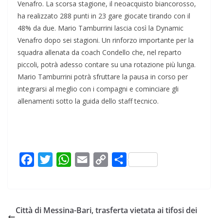
Venafro. La scorsa stagione, il neoacquisto biancorosso,
ha realizzato 288 punti in 23 gare giocate tirando con il
48% da due. Mario Tamburrini lascia così la Dynamic
Venafro dopo sei stagioni. Un rinforzo importante per la
squadra allenata da coach Condello che, nel reparto
piccoli, potrà adesso contare su una rotazione più lunga.
Mario Tamburrini potrà sfruttare la pausa in corso per
integrarsi al meglio con i compagni e cominciare gli
allenamenti sotto la guida dello staff tecnico.
F
T
W
E
C
C
a
w
h
m
o
o
c
i
a
a
p
n
e
t
t
i
y
d
Città di Messina-Bari, trasferta vietata ai tifosi dei