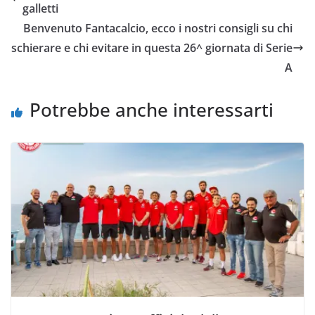
b
t
s
l
L
i
galletti
o
e
A
i
v
Benvenuto Fantacalcio, ecco i nostri consigli su chi
o
r
p
n
i
schierare e chi evitare in questa 26^ giornata di Serie
k
p
k
d
A
i
Potrebbe anche interessarti