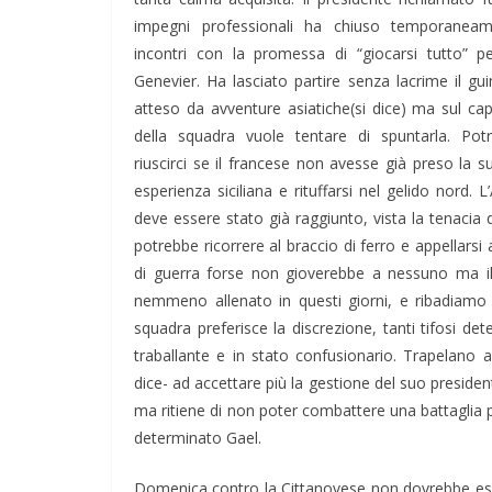
impegni professionali ha chiuso temporaneam
incontri con la promessa di “giocarsi tutto” pe
Genevier. Ha lasciato partire senza lacrime il g
atteso da avventure asiatiche(si dice) ma sul ca
della squadra vuole tentare di spuntarla. Po
riuscirci se il francese non avesse già preso la
esperienza siciliana e rituffarsi nel gelido nord.
deve essere stato già raggiunto, vista la tenacia d
potrebbe ricorrere al braccio di ferro e appellars
di guerra forse non gioverebbe a nessuno ma il d
nemmeno allenato in questi giorni, e ribadiamo PA
squadra preferisce la discrezione, tanti tifosi de
traballante e in stato confusionario. Trapelano a
dice- ad accettare più la gestione del suo preside
ma ritiene di non poter combattere una battaglia p
determinato Gael.
Domenica contro la Cittanovese non dovrebbe esser