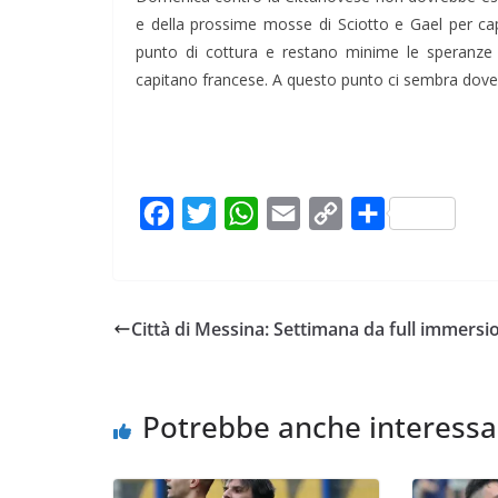
e della prossime mosse di Sciotto e Gael per cap
punto di cottura e restano minime le speranze d
capitano francese. A questo punto ci sembra dover
F
T
W
E
C
C
a
w
h
m
o
o
c
i
a
a
p
n
e
t
t
i
y
d
Città di Messina: Settimana da full immersi
b
t
s
l
L
i
o
e
A
i
v
o
r
p
n
i
Potrebbe anche interessa
k
p
k
d
i