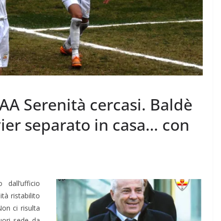
A Serenità cercasi. Baldè
vier separato in casa… con
dall’ufficio
à ristabilito
Non ci risulta
fuori sede da