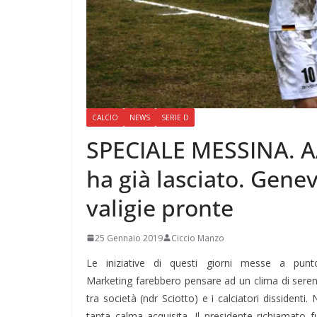
CALCIO
NEWS
SERIE D
SPECIALE MESSINA. AA
ha già lasciato. Gene
valigie pronte
25 Gennaio 2019
Ciccio Manzo
Le iniziative di questi giorni messe a punto 
Marketing farebbero pensare ad un clima di serenit
tra società (ndr Sciotto) e i calciatori dissidenti. 
tanta calma acquisita. Il presidente richiamato 