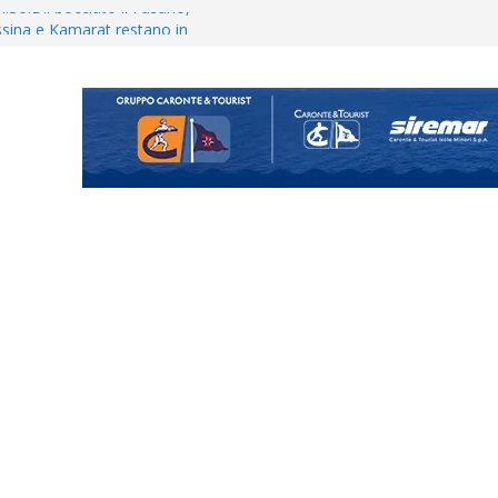
Vi.So.D.: bocciato il Fasano,
essina e Kamarat restano in
Cascia: si alzano i ritmi tra lavoro
ganigramma “Mondo Messina
uta il terzino Matteo Guerriero
enta il progetto Messina. “La
ochiamo ma non chi siamo”