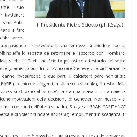
ente i suoi
r trattenere
uineano Baldè
Il Presidente Pietro Sciotto (ph.F.Saya)
pitano e faro
trebbe anche
 sua decisione e manifestato la sua fermezza a chiudere questa
 L’Albinoleffe lo aspetta da settimane e l’accordo con i lombardi
ella scelta di Gael. Uno Sciotto più ostico e testardo del solito
i al regolamento pur di non svincolare Genevier. La dichiarazione
anno investirebbe le due parti. Il calciatore pare non si sia
RE ( tecnico e dirigenti in silenzio aziendale), il resto della
tectives si affidano al “si dice”, la stampa scava in un ambiente
lcune motivazioni della decisione di Genevier. Non riesce – si
nte nei confronti dell’intera squadra. Si erge a “GRAN CAPITANO”
ersa e di voler rinunciare anche agli emolumenti in scadenza. E’
ci ( ma tutto è possibile). Qui si resta in attesa dei convocati