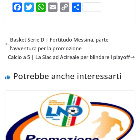
F
T
W
E
C
C
a
w
h
m
o
o
c
i
a
a
p
n
e
t
t
i
y
d
Basket Serie D | Fortitudo Messina, parte
b
t
s
l
L
i
l’avventura per la promozione
o
e
A
i
v
Calcio a 5 | La Siac ad Acireale per blindare i playoff
o
r
p
n
i
k
p
k
d
Potrebbe anche interessarti
i