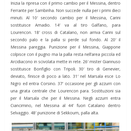
Inizia la ripresa con il primo cambio per il Messina, dentro
Ferrante per Sambinha. Non succede nulla per i primi dieci
minuti. Al 10′ secondo cambio per il Messina, Carini
sostituisce Amadio. 14′ va al tiro Galfano, para
Lourencon. 18′ cross di Catalano, non arriva Carini sul
secondo palo e la palla si perde sul fondo. Al 20′ il
Messina pareggia. Punizione per il Messina, Giappone
colpisce con il pugno ma la palla resta nell’area piccola ed
Arcidiacono in scivolata mette in rete. 26′ mister Giannuso
sostituisce Bonfiglio con Tripoli. 30′ tiro di Genevier,
deviato, finisce di poco a lato. 31′ nel Marsala esce Lo
Nigro ed entra Corsino. 37′ occasione per gli azzurri con
una girata centrale che Lourencon para. Sostituzioni sia
per il Marsala che per il Messina. Negli azzurri entra
Ciancimino, nel Messina al 44′ fuori Catalano dentro
Selvaggio. 48′ punizione di Sekkoum, palla alta.