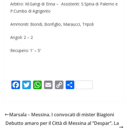
Arbitro: M.Gangi di Enna – Assistenti: S.Spina di Palerno e
P.Cumbo di Agrigento
Ammoniti: Biondi, Bonfiglio, Maraucci, Tripoli
Angoli: 2 – 2
Recupero: 1′ – 5′
F
T
W
E
C
C
a
w
h
m
o
o
c
i
a
a
p
n
e
t
t
i
y
d
Marsala – Messina. I convocati di mister Biagioni
b
t
s
l
L
i
Debutto amaro per il Città di Messina al “Despar”. La
o
e
A
i
v