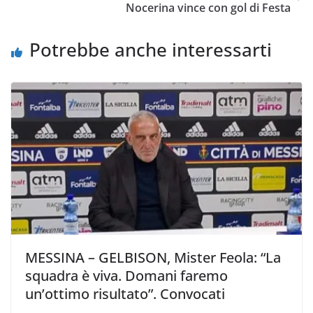
Nocerina vince con gol di Festa
o
r
p
n
i
k
p
k
d
Potrebbe anche interessarti
i
MESSINA – GELBISON, Mister Feola: “La
squadra è viva. Domani faremo
un’ottimo risultato”. Convocati