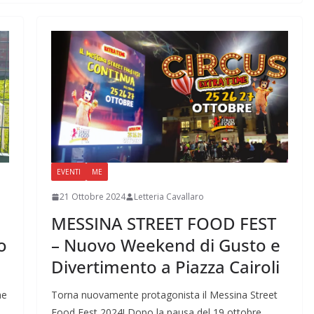
EVENTI
ME
21 Ottobre 2024
Letteria Cavallaro
MESSINA STREET FOOD FEST
o
– Nuovo Weekend di Gusto e
Divertimento a Piazza Cairoli
me
Torna nuovamente protagonista il Messina Street
Food Fest 2024! Dopo la pausa del 19 ottobre