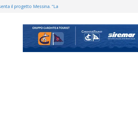
uta il terzino Matteo Guerriero
enta il progetto Messina. “La
ochiamo ma non chi siamo”
Vi.So.D.: bocciato il Fasano,
essina e Kamarat restano in
Cascia: si alzano i ritmi tra lavoro
ganigramma “Mondo Messina