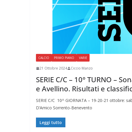
CALCIO
PRIMO PIANO
VARIE
21 Ottobre 2024
Ciccio Manzo
SERIE C/C – 10° TURNO – Son
e Avellino. Risultati e classifi
SERIE C/C 10^ GIORNATA – 19-20-21 ottobre: saba
D’Amico Sorrento-Benevento
Leggi tutto