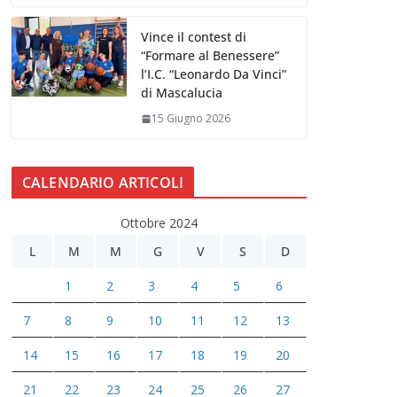
Vince il contest di
“Formare al Benessere”
l’I.C. “Leonardo Da Vinci”
di Mascalucia
15 Giugno 2026
CALENDARIO ARTICOLI
Ottobre 2024
L
M
M
G
V
S
D
1
2
3
4
5
6
7
8
9
10
11
12
13
14
15
16
17
18
19
20
21
22
23
24
25
26
27