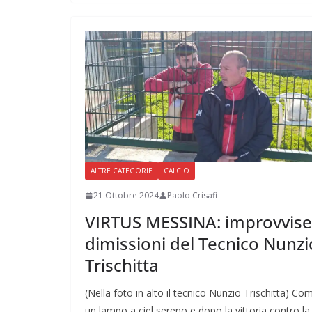
ALTRE CATEGORIE
CALCIO
21 Ottobre 2024
Paolo Crisafi
VIRTUS MESSINA: improvvise
dimissioni del Tecnico Nunzi
Trischitta
(Nella foto in alto il tecnico Nunzio Trischitta) Co
un lampo a ciel sereno e dopo la vittoria contro la