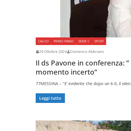
CALCIO
PRIMO PIANO
SERIE C
SPORT
29 Ottobre 2024
Domenico Abbriano
Il ds Pavone in conferenza: ”
momento incerto”
77MESSINA – “E’ evidente che dopo un 6-0, il silen
Leggi tutto