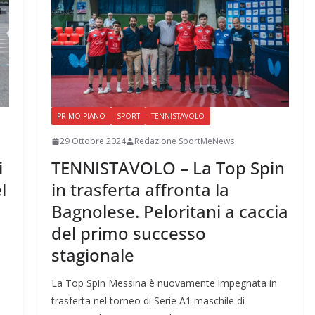
PRIMO PIANO
SPORT
TENNISTAVOLO
29 Ottobre 2024
Redazione SportMeNews
i
TENNISTAVOLO – La Top Spin
l
in trasferta affronta la
Bagnolese. Peloritani a caccia
del primo successo
stagionale
La Top Spin Messina è nuovamente impegnata in
trasferta nel torneo di Serie A1 maschile di