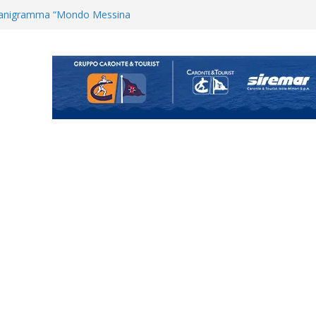
Cascia: si alzano i ritmi tra lavoro
ganigramma “Mondo Messina
uta il terzino Matteo Guerriero
posizione del girone I
ecco i gironi 2026/27. Due