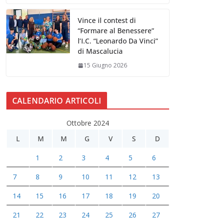
Vince il contest di
“Formare al Benessere”
l’I.C. “Leonardo Da Vinci”
di Mascalucia
15 Giugno 2026
CALENDARIO ARTICOLI
Ottobre 2024
L
M
M
G
V
S
D
1
2
3
4
5
6
7
8
9
10
11
12
13
14
15
16
17
18
19
20
21
22
23
24
25
26
27