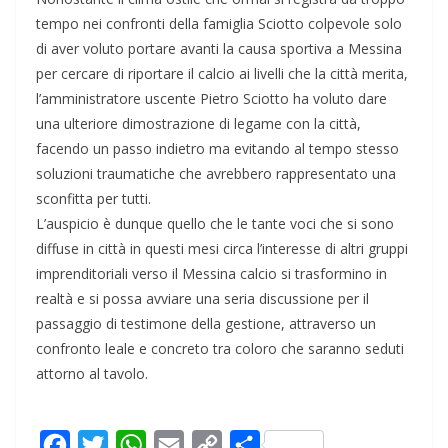
tempo nei confronti della famiglia Sciotto colpevole solo
di aver voluto portare avanti la causa sportiva a Messina
per cercare di riportare il calcio ai livelli che la città merita,
l’amministratore uscente Pietro Sciotto ha voluto dare
una ulteriore dimostrazione di legame con la città,
facendo un passo indietro ma evitando al tempo stesso
soluzioni traumatiche che avrebbero rappresentato una
sconfitta per tutti.
L’auspicio è dunque quello che le tante voci che si sono
diffuse in città in questi mesi circa l’interesse di altri gruppi
imprenditoriali verso il Messina calcio si trasformino in
realtà e si possa avviare una seria discussione per il
passaggio di testimone della gestione, attraverso un
confronto leale e concreto tra coloro che saranno seduti
attorno al tavolo.
F
T
W
E
C
C