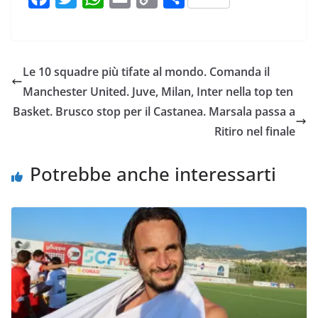
a
w
h
m
o
o
c
i
a
a
p
n
e
t
t
i
y
d
Le 10 squadre più tifate al mondo. Comanda il
b
t
s
l
L
i
Manchester United. Juve, Milan, Inter nella top ten
o
e
A
i
v
Basket. Brusco stop per il Castanea. Marsala passa a
o
r
p
n
i
Ritiro nel finale
k
p
k
d
i
Potrebbe anche interessarti