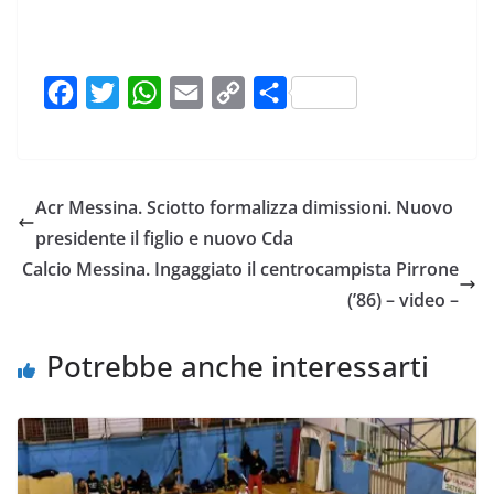
F
T
W
E
C
C
a
w
h
m
o
o
c
i
a
a
p
n
e
t
t
i
y
d
Acr Messina. Sciotto formalizza dimissioni. Nuovo
b
t
s
l
L
i
presidente il figlio e nuovo Cda
o
e
A
i
v
Calcio Messina. Ingaggiato il centrocampista Pirrone
o
r
p
n
i
(’86) – video –
k
p
k
d
i
Potrebbe anche interessarti