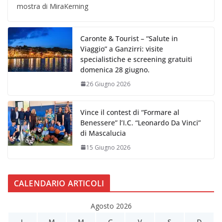
mostra di MiraKerning
Caronte & Tourist – “Salute in
Viaggio” a Ganzirri: visite
specialistiche e screening gratuiti
domenica 28 giugno.
26 Giugno 2026
Vince il contest di “Formare al
Benessere” l’I.C. “Leonardo Da Vinci”
di Mascalucia
15 Giugno 2026
CALENDARIO ARTICOLI
Agosto 2026
L
M
M
G
V
S
D