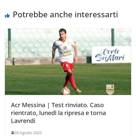
k
p
k
d
i
Potrebbe anche interessarti
Acr Messina | Test rinviato. Caso
rientrato, lunedì la ripresa e torna
Lavrendi
30 Agosto 2020