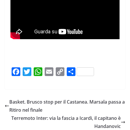
F
T
W
E
C
C
a
w
h
m
o
o
c
i
a
a
p
n
e
t
t
i
y
d
Basket. Brusco stop per il Castanea. Marsala passa a
b
t
s
l
L
i
Ritiro nel finale
o
e
A
i
v
Terremoto Inter: via la fascia a Icardi, il capitano è
o
r
p
n
i
Handanovic