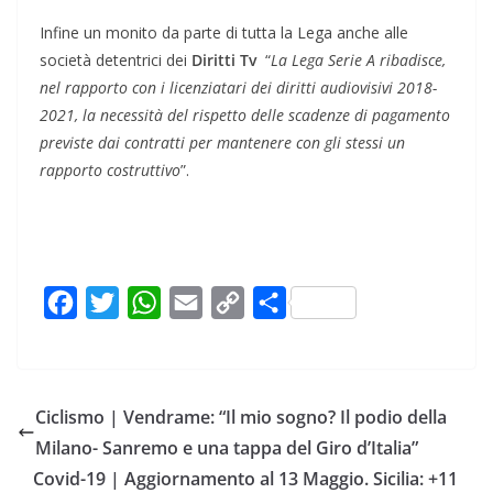
Infine un monito da parte di tutta la Lega anche alle
società detentrici dei
Diritti Tv
“
La Lega Serie A ribadisce,
nel rapporto con i licenziatari dei diritti audiovisivi 2018-
2021, la necessità del rispetto delle scadenze di pagamento
previste dai contratti per mantenere con gli stessi un
rapporto costruttivo
”.
F
T
W
E
C
C
a
w
h
m
o
o
c
i
a
a
p
n
e
t
t
i
y
d
Ciclismo | Vendrame: “Il mio sogno? Il podio della
b
t
s
l
L
i
Milano- Sanremo e una tappa del Giro d’Italia”
o
e
A
i
v
Covid-19 | Aggiornamento al 13 Maggio. Sicilia: +11