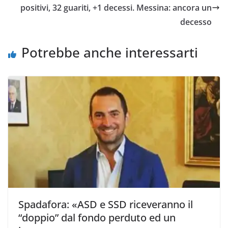
o
r
p
n
i
positivi, 32 guariti, +1 decessi. Messina: ancora un
k
p
k
d
decesso
i
Potrebbe anche interessarti
Spadafora: «ASD e SSD riceveranno il
“doppio” dal fondo perduto ed un