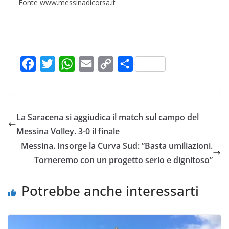
Fonte www.messinadicorsa.it
F
T
W
E
C
C
a
w
h
m
o
o
c
i
a
a
p
n
e
t
t
i
y
d
La Saracena si aggiudica il match sul campo del
b
t
s
l
L
i
Messina Volley. 3-0 il finale
o
e
A
i
v
Messina. Insorge la Curva Sud: ”Basta umiliazioni.
o
r
p
n
i
Torneremo con un progetto serio e dignitoso”
k
p
k
d
i
Potrebbe anche interessarti