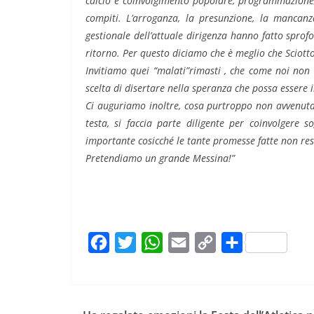
calcio è coinvolgimento popolare, programmazione, 
compiti. L’arroganza, la presunzione, la mancan
gestionale dell’attuale dirigenza hanno fatto sprof
ritorno. Per questo diciamo che è meglio che Sciotto
Invitiamo quei “malati”rimasti , che come noi non
scelta di disertare nella speranza che possa essere i
Ci auguriamo inoltre, cosa purtroppo non avvenuta i
testa, si faccia parte diligente per coinvolgere 
importante cosicché le tante promesse fatte non res
Pretendiamo un grande Messina!”
F
T
W
E
C
C
a
w
h
m
o
o
c
i
a
a
p
n
e
t
t
i
y
d