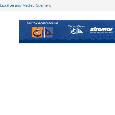
uta il terzino Matteo Guerriero
enta il progetto Messina. “La
ochiamo ma non chi siamo”
Vi.So.D.: bocciato il Fasano,
essina e Kamarat restano in
Cascia: si alzano i ritmi tra lavoro
ganigramma “Mondo Messina