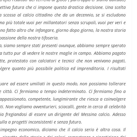
ettiva futura che ci impone questa drastica decisione. Una scelta
 scossa al calcio cittadino che da un decennio, se si escludono
na più totale vuoi per millantatori senza scrupoli, vuoi per veri e
no fatto altro che infangare, giorno dopo giorno, la nostra storia
assione della nostra tifoseria.
asma, siamo sempre stati presenti ovunque, abbiamo sempre sperato
i a tutto pur di vedere le nostre maglie in campo. Abbiamo pagato
tte, protestato con calciatori e tecnici che non venivano pagati,
lgere quanto più possibile politica ed imprenditoria. I risultati
are ad essere umiliati in questo modo, non possiamo tollerare
i e città. Ci fermiamo a tempo indeterminato. Ci fermiamo fino a
 appassionato, competente, lungimirante che riesca a coinvolgere
. Non vogliamo avventurieri, sciacalli, gente in cerca di celebrità
ia fregiandosi di essere un dirigente del Messina calcio. Adesso
nulla a progetti inconsistenti e senza futuro.
 impegno economico, diciamo che il calcio serio è altra cosa. Il