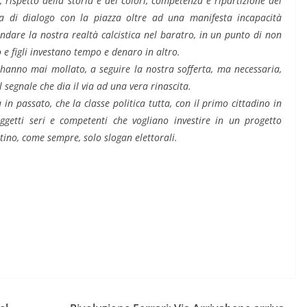
rispetto della storia e dei colori, competenza e ripartizione dei
za di dialogo con la piazza oltre ad una manifesta incapacità
ondare la nostra realtà calcistica nel baratro, in un punto di non
 e figli investano tempo e denaro in altro.
 hanno mai mollato, a seguire la nostra sofferta, ma necessaria,
l segnale che dia il via ad una vera rinascita.
n passato, che la classe politica tutta, con il primo cittadino in
soggetti seri e competenti che vogliano investire in un progetto
tino, come sempre, solo slogan elettorali.