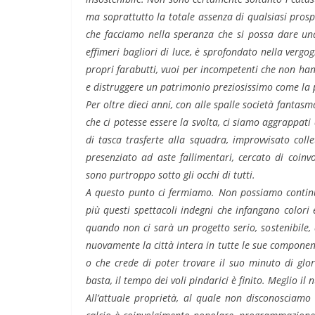
ma soprattutto la totale assenza di qualsiasi prosp
che facciamo nella speranza che si possa dare una
effimeri bagliori di luce, è sprofondato nella vergog
propri farabutti, vuoi per incompetenti che non han
e distruggere un patrimonio preziosissimo come la p
Per oltre dieci anni, con alle spalle società fant
che ci potesse essere la svolta, ci siamo aggrappat
di tasca trasferte alla squadra, improvvisato colle
presenziato ad aste fallimentari, cercato di coinvo
sono purtroppo sotto gli occhi di tutti.
A questo punto ci fermiamo. Non possiamo continu
più questi spettacoli indegni che infangano color
quando non ci sarà un progetto serio, sostenibile,
nuovamente la città intera in tutte le sue componenti
o che crede di poter trovare il suo minuto di glor
basta, il tempo dei voli pindarici è finito. Meglio il 
All’attuale proprietà, al quale non disconosciamo