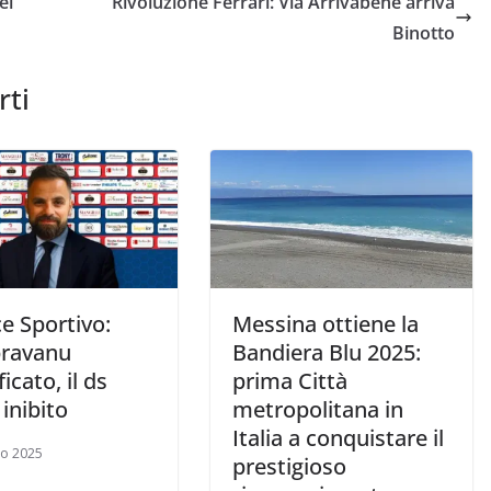
el
Rivoluzione Ferrari: Via Arrivabene arriva
Binotto
rti
e Sportivo:
Messina ottiene la
ravanu
Bandiera Blu 2025:
ficato, il ds
prima Città
inibito
metropolitana in
Italia a conquistare il
zo 2025
prestigioso