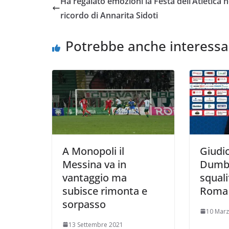
Ha regalato emozioni la Festa dell’Atletica n
b
t
s
l
L
i
ricordo di Annarita Sidoti
o
e
A
i
v
o
r
p
n
i
Potrebbe anche interessa
k
p
k
d
i
A Monopoli il
Giudic
Messina va in
Dumb
vantaggio ma
squali
subisce rimonta e
Roma 
sorpasso
10 Mar
13 Settembre 2021