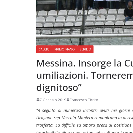
CALCIO
PRIMO PIANO
SERIE D
Messina. Insorge la C
umiliazioni. Tornerem
dignitoso”
7 Gennaio 2019
Francesco Tirrito
“A seguito di numerosi incontri avuti nei giorni s
Uragano cep, Vecchia Maniera comunicano la decisio
trasferta. La difficile ed amara presa di posizion
insostenibile. Non sono certamente soltanto i catastr