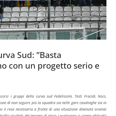
urva Sud: ”Basta
o con un progetto serio e
corsi i gruppi della curva sud Fedelissimi, Testi Fracidi, Nocs,
ne di non seguire più la squadra sia nelle gare casalinghe sia in
e si è resa necessaria a fronte di una situazione divenuta oramai
ofici risultati del terreno di gioco ( purtroppo ci siamo abituati)