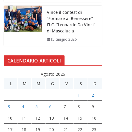
Vince il contest di
“Formare al Benessere”
l’I.C. “Leonardo Da Vinci”
di Mascalucia
15 Giugno 2026
CALENDARIO ARTICOLI
Agosto 2026
L
M
M
G
V
S
D
1
2
3
4
5
6
7
8
9
10
11
12
13
14
15
16
17
18
19
20
21
22
23