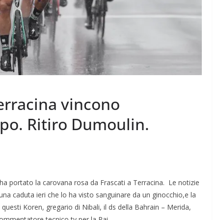
Terracina vincono
o. Ritiro Dumoulin.
 ha portato la carovana rosa da Frascati a Terracina. Le notizie
i una caduta ieri che lo ha visto sanguinare da un ginocchio,e la
 questi Koren, gregario di Nibali, il ds della Bahrain – Merida,
commentatore tecnico tv per la Rai.