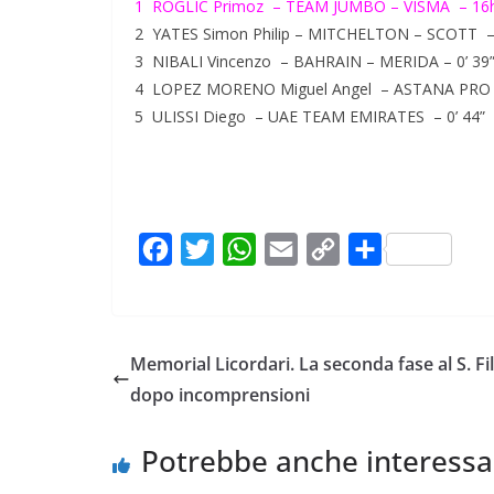
1 ROGLIC Primoz – TEAM JUMBO – VISMA – 16h 
2 YATES Simon Philip – MITCHELTON – SCOTT – 
3 NIBALI Vincenzo – BAHRAIN – MERIDA – 0’ 39
4 LOPEZ MORENO Miguel Angel – ASTANA PRO T
5 ULISSI Diego – UAE TEAM EMIRATES – 0’ 44”
F
T
W
E
C
C
a
w
h
m
o
o
c
i
a
a
p
n
e
t
t
i
y
d
Memorial Licordari. La seconda fase al S. Fi
b
t
s
l
L
i
dopo incomprensioni
o
e
A
i
v
o
r
p
n
i
Potrebbe anche interessa
k
p
k
d