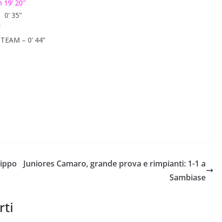
19’ 20″
0’ 35”
”
EAM – 0’ 44”
lippo
Juniores Camaro, grande prova e rimpianti: 1-1 a
Sambiase
rti