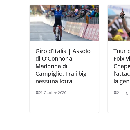
i
Giro d’Italia | Assolo
Tour d
di O’Connor a
Foix v
Madonna di
Chape
Campiglio. Tra i big
l’atta
nessuna lotta
la gen
21 Ottobre 2020
21 Lugl