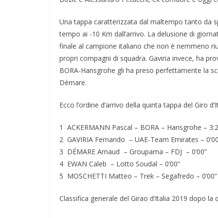
Una tappa caratterizzata dal maltempo tanto da sping
tempo ai -10 Km dall’arrivo. La delusione di giorn
finale al campione italiano che non è nemmeno rius
propri compagni di squadra. Gaviria invece, ha prov
BORA-Hansgrohe gli ha preso perfettamente la scia
Démare.
Ecco l’ordine d’arrivo della quinta tappa del Giro d’I
1 ACKERMANN Pascal – BORA – Hansgrohe – 3:2
2 GAVIRIA Fernando – UAE-Team Emirates – 0’00
3 DÉMARE Arnaud – Groupama – FDJ – 0’00”
4 EWAN Caleb – Lotto Soudal – 0’00”
5 MOSCHETTI Matteo – Trek – Segafredo – 0’00”
Classifica generale del Girao d’Italia 2019 dopo la 