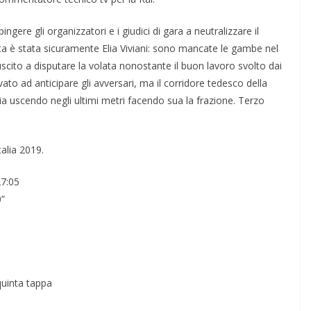
ere gli organizzatori e i giudici di gara a neutralizzare il
ata è stata sicuramente Elia Viviani: sono mancate le gambe nel
cito a disputare la volata nonostante il buon lavoro svolto dai
ato ad anticipare gli avversari, ma il corridore tedesco della
 uscendo negli ultimi metri facendo sua la frazione. Terzo
talia 2019.
7:05
”
quinta tappa