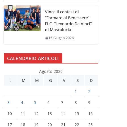
Vince il contest di
“Formare al Benessere”
l’I.C. “Leonardo Da Vinci”
di Mascalucia
15 Giugno 2026
CALENDARIO ARTICOLI
Agosto 2026
L
M
M
G
V
S
D
1
2
3
4
5
6
7
8
9
10
11
12
13
14
15
16
17
18
19
20
21
22
23