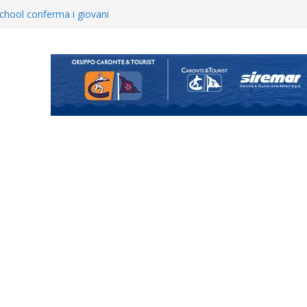
opical Coriano. Speranze al
orrisi non molla: “Pronti a
hool conferma i giovani
i
 annuncia il brasiliano Vinicius
enta il progetto Messina. “La
ochiamo ma non chi siamo”
Vi.So.D.: bocciato il Fasano,
essina e Kamarat restano in