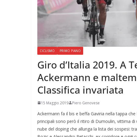
CICLISMO
PRIMO PIANO
Giro d’Italia 2019. A 
Ackermann e maltemp
Classifica invariata
15 Maggio 2019
Piero Genovese
Ackermann fa il bis e beffa Gaviria nella tappa che
principali sono però il ritiro di Dumoulin, vittima d
nube del doping che allunga la lista dei sospesi: tra
Bozic e Alessandro Petacchi, ex corridore e oggi 